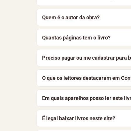
Para baixar Conversa Clara, de Deonísio
Quem é o autor da obra?
também pode optar por ler o material on
Conversa Clara é de autoria de Deonísio 
Quantas páginas tem o livro?
Conversa Clara tem 16 páginas, foi publ
Preciso pagar ou me cadastrar para b
página, você encontra a sinopse e as pr
Não. O livro está disponível gratuitame
O que os leitores destacaram em Con
aprimoramos constantemente a bibliotec
Conversa Clara está recebendo as primei
Em quais aparelhos posso ler este liv
ajudar outros leitores.
O arquivo pode ser lido em celulares And
É legal baixar livros neste site?
dispositivo e funciona offline.