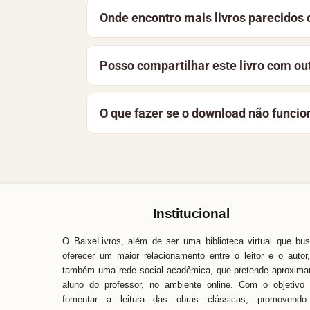
Sim. O acervo reúne obras de domínio púb
Onde encontro mais livros parecidos
instituições. A licença desta obra aparec
Conversa Clara faz parte do acervo
Idio
Posso compartilhar este livro com ou
da seção “Leia também” nesta página.
A melhor forma de apoiar o projeto é co
O que fazer se o download não funcio
a manter a biblioteca gratuita e acessíve
Recarregue a página e tente novamente. 
Baixe Livros é simples, fácil e direto. 
pronta para ajudar.
Institucional
O BaixeLivros, além de ser uma biblioteca virtual que bu
oferecer um maior relacionamento entre o leitor e o autor
também uma rede social acadêmica, que pretende aproxima
aluno do professor, no ambiente online. Com o objetivo
fomentar a leitura das obras clássicas, promovendo