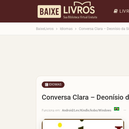
LIV
BaixeLivros
Idiomas
Conversa Clara – Deonísio da Si
IDIOMAS
Conversa Clara – Deonísio d
Funciona em:
Android/Lev/Kindle/kobo/Windows