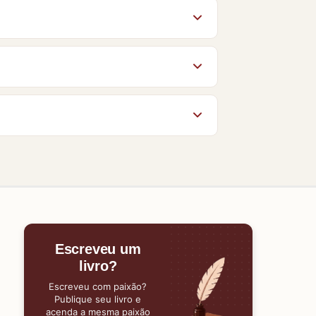
s autorizados pelos autores e
mo
Português
. Veja ainda as sugestões
ores conhecem o Baixe Livros e ajudam
po da página. O acesso aos livros no
gum material, nossa equipe estará
Escreveu um
livro?
Escreveu com paixão?
Publique seu livro e
acenda a mesma paixão