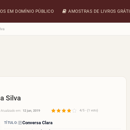
ROS EM DOMÍNIO PÚBLICO
AMOSTRAS DE LIVROS GRÁT
lva
a Silva
4/5 - (1 voto)
Atualizado em:
12 jun, 2019
Conversa Clara
TÍTULO: