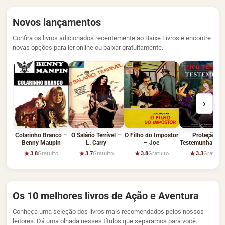
Novos lançamentos
Confira os livros adicionados recentemente ao Baixe Livros e encontre
novas opções para ler online ou baixar gratuitamente.
›
Colarinho Branco –
O Salário Terrível –
O Filho do Impostor
Proteção à
Benny Maupin
L. Carry
– Joe
Testemunha – Da
Assuky
★
★
★
★
3.8
Gratuito
3.7
Gratuito
3.8
Gratuito
3.3
Gratuito
Os 10 melhores livros de Ação e Aventura
Conheça uma seleção dos livros mais recomendados pelos nossos
leitores. Dá uma olhada nesses títulos que separamos para você.