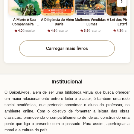
›
A Morte é Sua
A Diligência do Além
Mulheres Vendidas
A Lei dos Pistole
Companheira –
– Davis
– Lumas
– Estefânia
Adam
★
★
★
★
4.0
Gratuito
4.6
Gratuito
3.8
Gratuito
4.3
Gratuito
Carregar mais livros
Institucional
O BaixeLivros, além de ser uma biblioteca virtual que busca oferecer
um maior relacionamento entre o leitor e o autor, é também uma rede
social acadêmica, que pretende aproximar o aluno do professor, no
ambiente online. Com o objetivo de fomentar a leitura das obras
clássicas, promovendo o compartilhamento de ideias, construindo uma
ponte que liga o presente com o passado. Para assim, aperfeiçoar a
moral e a cultura do país.