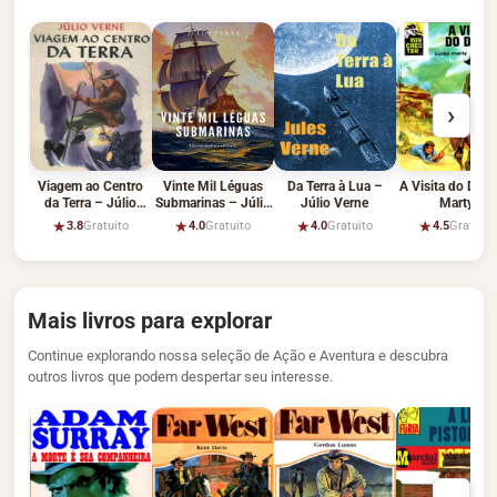
›
Viagem ao Centro
Vinte Mil Léguas
Da Terra à Lua –
A Visita do Diab
da Terra – Júlio
Submarinas – Júlio
Júlio Verne
Marty
Verne
Verne
★
★
★
★
3.8
Gratuito
4.0
Gratuito
4.0
Gratuito
4.5
Gratuito
Mais livros para explorar
Continue explorando nossa seleção de Ação e Aventura e descubra
outros livros que podem despertar seu interesse.