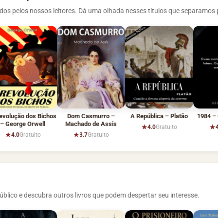
os pelos nossos leitores. Dá uma olhada nesses títulos que separamos 
evolução dos Bichos
Dom Casmurro –
A República – Platão
1984 – 
– George Orwell
Machado de Assis
★
★
4.0
Gratuito
★
★
4.0
Gratuito
3.7
Gratuito
blico e descubra outros livros que podem despertar seu interesse.