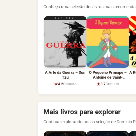
Conheça uma seleção dos livros mais recomendad
A Arte da Guerra – Sun
O Pequeno Príncipe –
A R
Tzu
Antoine de Saint-
Exupéry
★
★
4.2
Gratuito
3.7
Gratuito
Mais livros para explorar
Continue explorando nossa seleção de Domínio Pú