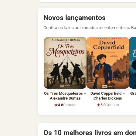
Novos lançamentos
Confira os livros adicionados recentemente ao Ba
Os Três Mosqueteiros –
David Copperfield –
Gr
Alexandre Dumas
Charles Dickens
★
★
4.8
Gratuito
5.0
Gratuito
Os 10 melhores livros em dom