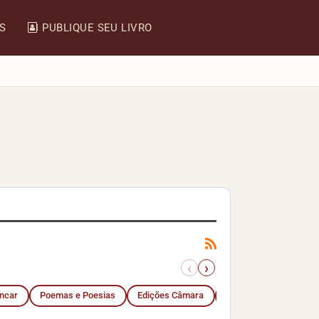
IS
PUBLIQUE SEU LIVRO
‹
›
encar
Poemas e Poesias
Edições Câmara
Sítio do Picapau Amar