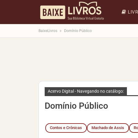
LIV
BaixeLivros
Domínio Público
Acervo Digital - Navegando no catálogo:
Domínio Público
Contos e Crônicas
Machado de Assis
R