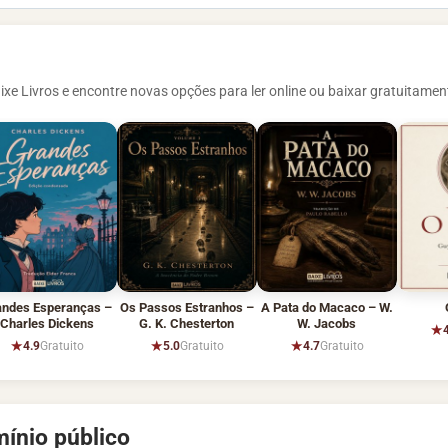
ixe Livros e encontre novas opções para ler online ou baixar gratuitamen
andes Esperanças –
Os Passos Estranhos –
A Pata do Macaco – W.
Charles Dickens
G. K. Chesterton
W. Jacobs
★
★
★
★
4.9
Gratuito
5.0
Gratuito
4.7
Gratuito
ínio público