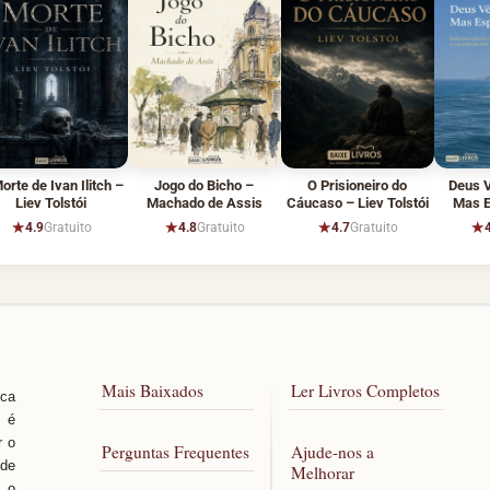
orte de Ivan Ilitch –
Jogo do Bicho –
O Prisioneiro do
Deus V
Liev Tolstói
Machado de Assis
Cáucaso – Liev Tolstói
Mas E
★
★
★
★
4.9
Gratuito
4.8
Gratuito
4.7
Gratuito
Mais Baixados
Ler Livros Completos
sca
, é
r o
Perguntas Frequentes
Ajude-nos a
 de
Melhorar
 o