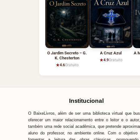
O Jardim Secreto – G.
A Cruz Azul
A M
K. Chesterton
★
4.9
Gratuito
★
4.6
Gratuito
Institucional
O BaixeLivros, além de ser uma biblioteca virtual que bu
oferecer um maior relacionamento entre o leitor e o autor
também uma rede social acadêmica, que pretende aproxima
aluno do professor, no ambiente online. Com o objetivo
fomentar a leitura das obras clássicas, promovendo