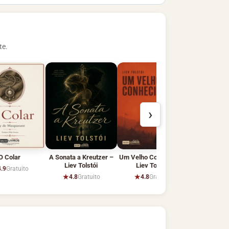
te.
›
O Colar
A Sonata a Kreutzer –
Um Velho Conhecido –
Liev Tolstói
Liev Tolstói
4.9
Gratuito
★
★
4.8
Gratuito
4.8
Gratuito