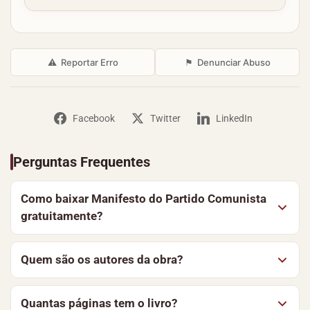
⚠
Reportar Erro
⚑
Denunciar Abuso
Facebook
Twitter
LinkedIn
Perguntas Frequentes
Como baixar Manifesto do Partido Comunista
gratuitamente?
Para baixar Manifesto do Partido Comunista, clique no
Quem são os autores da obra?
botão “Baixar Livro” nesta página, o download começa
sem custo algum. Você também pode optar por ler o
Manifesto do Partido Comunista é uma obra
material online, de forma simples e segura.
Quantas páginas tem o livro?
elaborada por vários autores. No Baixe Livros você