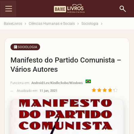
BaixeLivros
Ciências Humanas e Sociais
Sociologia
SOCIOLOGIA
Manifesto do Partido Comunista –
Vários Autores
Funciona em:
Android/Lev/Kindle/kobo/Windows
Atualizado em:
11 jun, 2021
4.3/5
- (11
votos)