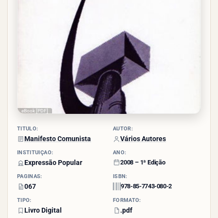
eBook [PDF]
TÍTULO:
AUTOR:
Manifesto Comunista
Vários Autores
INSTITUIÇÃO:
ANO:
Expressão Popular
2008 – 1ª Edição
PÁGINAS:
ISBN:
067
978-85-7743-080-2
TIPO:
FORMATO:
Livro Digital
.pdf