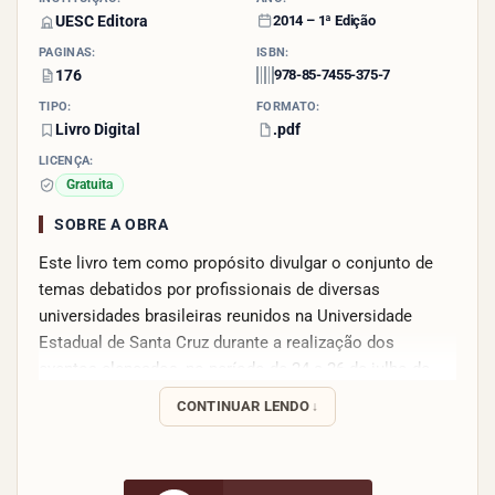
UESC Editora
2014 – 1ª Edição
PÁGINAS:
ISBN:
176
978-85-7455-375-7
TIPO:
FORMATO:
Livro Digital
.pdf
LICENÇA:
Gratuita
SOBRE A OBRA
Este livro tem como propósito divulgar o conjunto de
temas debatidos por profissionais de diversas
universidades brasileiras reunidos na Universidade
Estadual de Santa Cruz durante a realização dos
eventos elencados, no período de 24 a 26 de julho de
2013.
CONTINUAR LENDO