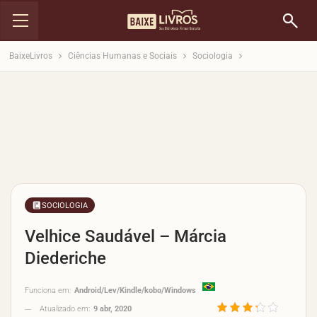
BaixeLivros
Ciências Humanas e Sociais
Sociologia
SOCIOLOGIA
Velhice Saudável – Márcia
Diederiche
Funciona em:
Android/Lev/Kindle/kobo/Windows
Atualizado em:
9 abr, 2020