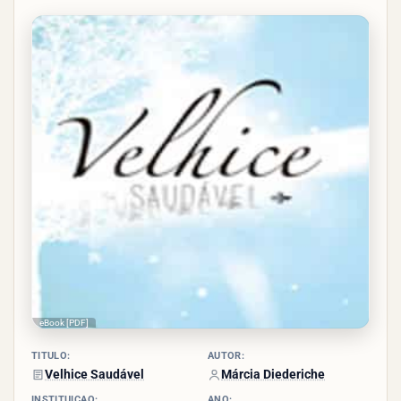
3.3/5
- (3
votos)
eBook [PDF]
TÍTULO:
AUTOR:
Velhice Saudável
Márcia Diederiche
INSTITUIÇÃO:
ANO: