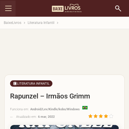
BaixeLivros
Literatura Infantil
LITERATURA INFANTIL
Rapunzel – Irmãos Grimm
Funciona em:
Android/Lev/Kindle/kobo/Windows
Atualizado em:
6 mar, 2022
3.9/5