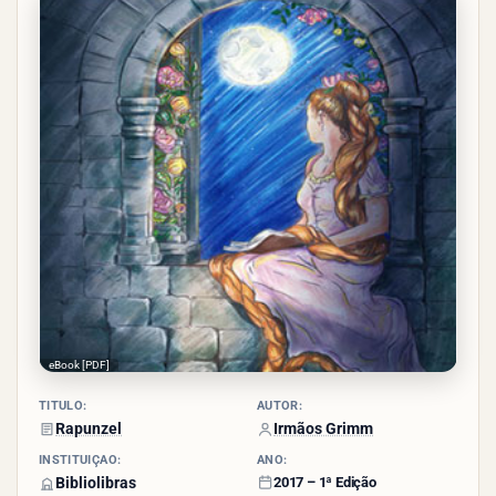
- (20
votos)
eBook [PDF]
TÍTULO:
AUTOR:
Rapunzel
Irmãos Grimm
INSTITUIÇÃO:
ANO:
Bibliolibras
2017 – 1ª Edição