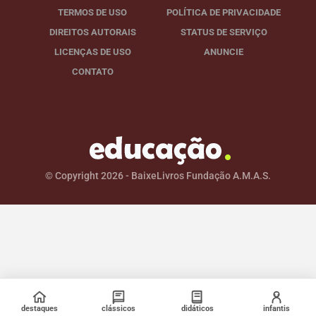
TERMOS DE USO
POLÍTICA DE PRIVACIDADE
DIREITOS AUTORAIS
STATUS DE SERVIÇO
LICENÇAS DE USO
ANUNCIE
CONTATO
© Copyright 2026 - BaixeLivros Fundação A.M.A.S.
destaques
clássicos
didáticos
infantis