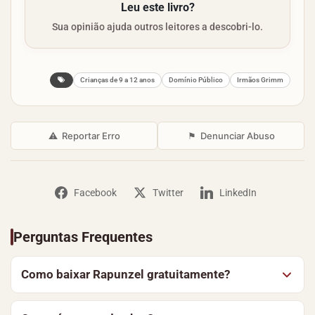
Leu este livro?
Sua opinião ajuda outros leitores a descobri-lo.
Crianças de 9 a 12 anos
Domínio Público
Irmãos Grimm
⚠
Reportar Erro
⚑
Denunciar Abuso
Facebook
Twitter
LinkedIn
Perguntas Frequentes
Como baixar Rapunzel gratuitamente?
Para baixar Rapunzel, de Irmãos Grimm, clique no