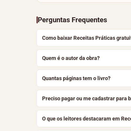
Perguntas Frequentes
Como baixar Receitas Práticas gratu
Para baixar Receitas Práticas, de Rafae
Quem é o autor da obra?
também pode optar por ler o material on
Receitas Práticas é de autoria de Rafae
Quantas páginas tem o livro?
Receitas Práticas tem 20 páginas, foi p
Preciso pagar ou me cadastrar para b
página, você encontra a sinopse e as pr
Não. O livro está disponível gratuitame
O que os leitores destacaram em Rece
aprimoramos constantemente a bibliotec