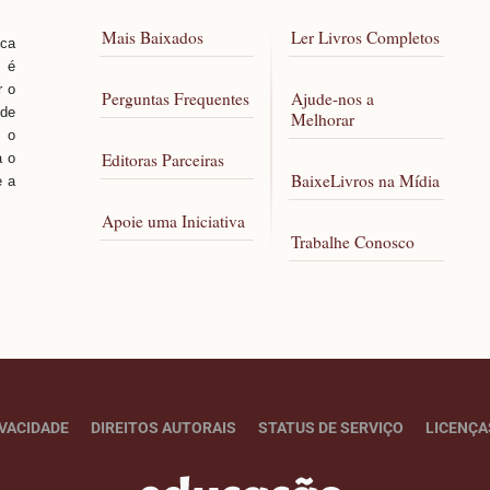
Mais Baixados
Ler Livros Completos
sca
, é
r o
Perguntas Frequentes
Ajude-nos a
 de
Melhorar
 o
Editoras Parceiras
a o
BaixeLivros na Mídia
e a
Apoie uma Iniciativa
Trabalhe Conosco
IVACIDADE
DIREITOS AUTORAIS
STATUS DE SERVIÇO
LICENÇA