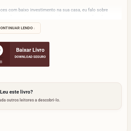
ces com baixo investimento na sua casa, eu falo sobre
r, então o próximo passo é colocar isso em ação e fazer sua
ONTINUAR LENDO
ncido que as palhas italianas são uma boa forma e a mais
a sua casa, e a palha italiana nada mais é do que a mistura
scoito.
Baixar Livro
DOWNLOAD SEGURO
MB
Leu este livro?
da outros leitores a descobri-lo.