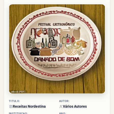
4.1/5
- (8
votos)
eBook [PDF]
TÍTULO:
AUTOR:
Receitas Nordestina
Vários Autores
INSTITUIÇÃO:
ANO: