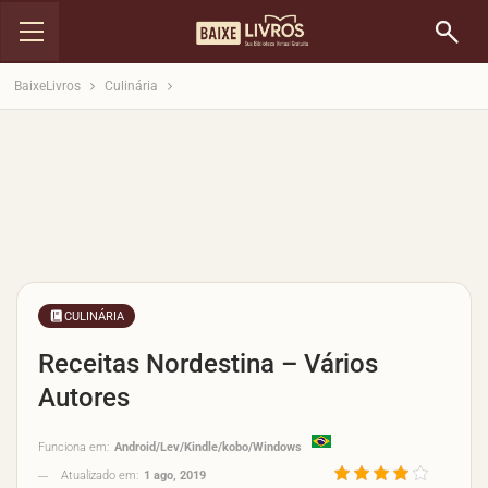
BaixeLivros
Culinária
CULINÁRIA
Receitas Nordestina – Vários
Autores
Funciona em:
Android/Lev/Kindle/kobo/Windows
Atualizado em:
1 ago, 2019