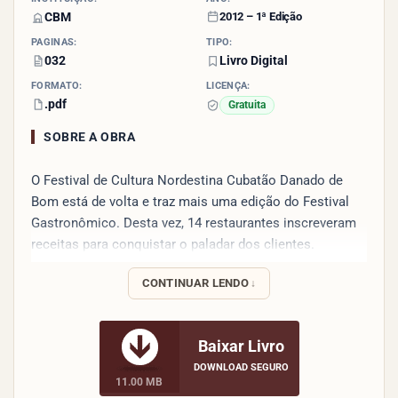
CBM
2012 – 1ª Edição
PÁGINAS:
TIPO:
032
Livro Digital
FORMATO:
LICENÇA:
.pdf
Gratuita
SOBRE A OBRA
O Festival de Cultura Nordestina Cubatão Danado de
Bom está de volta e traz mais uma edição do Festival
Gastronômico. Desta vez, 14 restaurantes inscreveram
receitas para conquistar o paladar dos clientes.
CONTINUAR LENDO
E se o Nordeste é a segunda maior região brasileira em
território, a culinária nordestina ganha uma posição
ainda mais aparente. Aroma, cores e temperos se
Baixar Livro
completam para criar os mais variados pratos.
DOWNLOAD SEGURO
11.00 MB
Ensopados, guisados, frutos do mar, carne de sol,