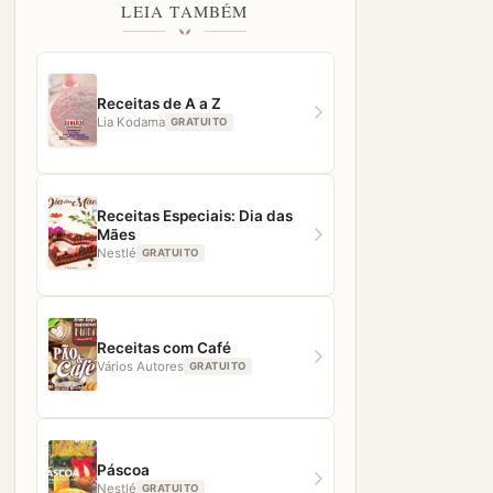
LEIA TAMBÉM
Receitas de A a Z
Lia Kodama
GRATUITO
Receitas Especiais: Dia das
Mães
Nestlé
GRATUITO
Receitas com Café
Vários Autores
GRATUITO
Páscoa
Nestlé
GRATUITO