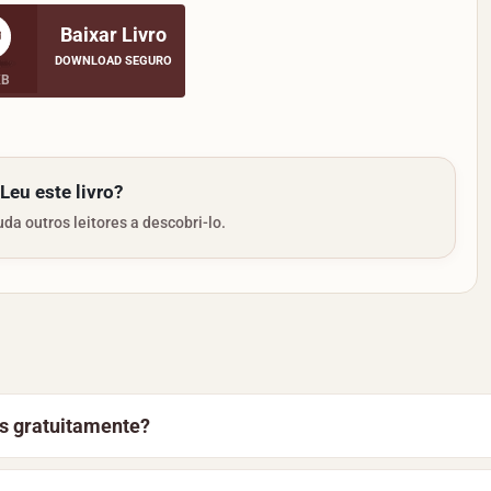
Baixar Livro
DOWNLOAD SEGURO
KB
Leu este livro?
da outros leitores a descobri-lo.
os gratuitamente?
 clique no botão “Baixar Livro” nesta página, o download c