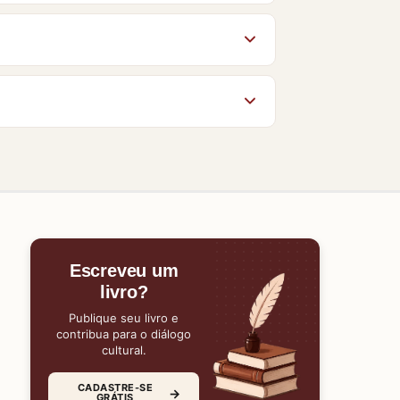
mbém” nesta página.
ores conhecem o Baixe Livros e ajudam
po da página. O acesso aos livros no
gum material, nossa equipe estará
Escreveu um
livro?
Publique seu livro e
contribua para o diálogo
cultural.
CADASTRE-SE
→
GRÁTIS