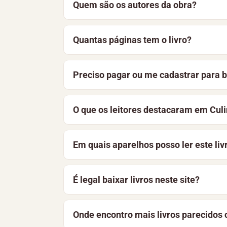
Quem são os autores da obra?
pode optar por ler o material online, de
Culinária para Diabéticos é uma obra ela
Quantas páginas tem o livro?
acervo
Culinária
.
Culinária para Diabéticos tem 51 página
Preciso pagar ou me cadastrar para b
gratuito. Nesta página, você encontra a 
Não. O livro está disponível gratuitame
O que os leitores destacaram em Culi
aprimoramos constantemente a bibliotec
Entre os pontos mais destacados estão: 
Em quais aparelhos posso ler este liv
opiniões na seção “O que os leitores de
O arquivo pode ser lido em celulares And
É legal baixar livros neste site?
dispositivo e funciona offline.
Sim. O acervo reúne obras de domínio púb
Onde encontro mais livros parecidos 
instituições. A licença desta obra aparec