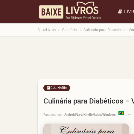
LIV
BaixeLivros
Culinária
Culinária para Diabéticos – Vá
CULINÁRIA
Culinária para Diabéticos – 
Funciona em:
Android/Lev/Kindle/kobo/Windows