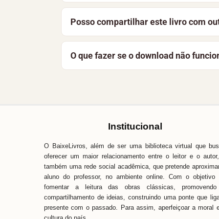
Culinária para Diabéticos faz parte do a
Posso compartilhar este livro com ou
A melhor forma de apoiar o projeto é co
O que fazer se o download não funcio
a manter a biblioteca gratuita e acessíve
Recarregue a página e tente novamente. 
Baixe Livros é simples, fácil e direto. 
pronta para ajudar.
Institucional
O BaixeLivros, além de ser uma biblioteca virtual que bu
oferecer um maior relacionamento entre o leitor e o autor
também uma rede social acadêmica, que pretende aproxima
aluno do professor, no ambiente online. Com o objetivo
fomentar a leitura das obras clássicas, promovendo
compartilhamento de ideias, construindo uma ponte que lig
presente com o passado. Para assim, aperfeiçoar a moral 
cultura do país.