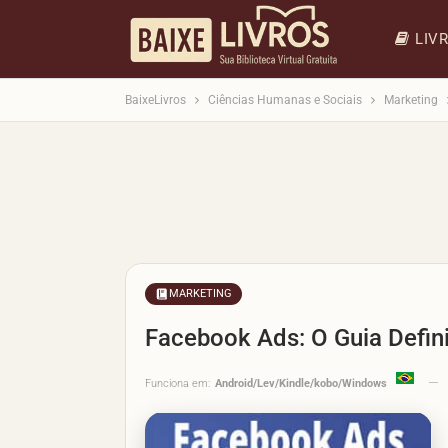
LIV
BaixeLivros
Ciências Humanas e Sociais
Marketing
MARKETING
Facebook Ads: O Guia Defini
Funciona em:
Android/Lev/Kindle/kobo/Windows