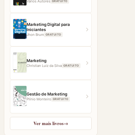
Vários Autores
GRATUITO
Marketing Digital para
Iniciantes
Jhon Brum
GRATUITO
Marketing
Christian Luiz da Silva
GRATUITO
Gestão de Marketing
Plínio Monteiro
GRATUITO
Ver mais livros
→