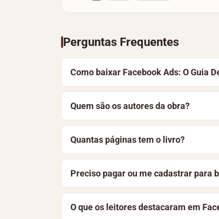
Perguntas Frequentes
Como baixar Facebook Ads: O Guia De
Para baixar Facebook Ads: O Guia Defini
Quem são os autores da obra?
também pode optar por ler o material on
Facebook Ads: O Guia Definitivo é uma o
Quantas páginas tem o livro?
do acervo
Marketing
.
Facebook Ads: O Guia Definitivo tem 39 
Preciso pagar ou me cadastrar para b
download gratuito. Nesta página, você e
Não. O livro está disponível gratuitame
O que os leitores destacaram em Face
aprimoramos constantemente a bibliotec