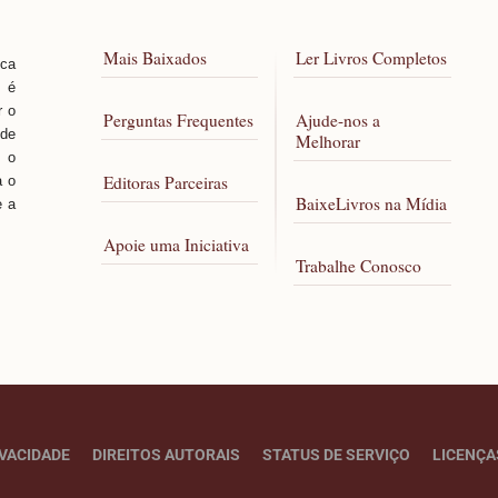
Mais Baixados
Ler Livros Completos
sca
, é
r o
Perguntas Frequentes
Ajude-nos a
 de
Melhorar
 o
Editoras Parceiras
a o
BaixeLivros na Mídia
e a
Apoie uma Iniciativa
Trabalhe Conosco
IVACIDADE
DIREITOS AUTORAIS
STATUS DE SERVIÇO
LICENÇA