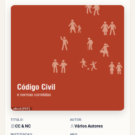
3.2/5
- (5
votos)
eBook [PDF]
TÍTULO:
AUTOR:
CC & NC
Vários Autores
INSTITUIÇÃO:
ANO: