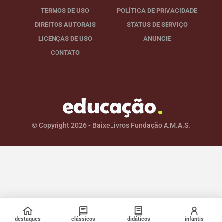
TERMOS DE USO
POLÍTICA DE PRIVACIDADE
DIREITOS AUTORAIS
STATUS DE SERVIÇO
LICENÇAS DE USO
ANUNCIE
CONTATO
© Copyright 2026 - BaixeLivros Fundação A.M.A.S.
destaques
clássicos
didáticos
infantis