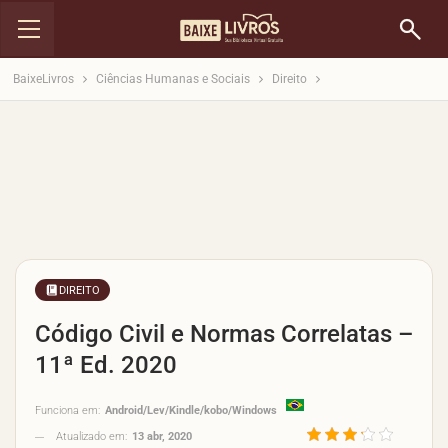
BaixeLivros
Ciências Humanas e Sociais
Direito
DIREITO
Código Civil e Normas Correlatas –
11ª Ed. 2020
Funciona em:
Android/Lev/Kindle/kobo/Windows
Atualizado em:
13 abr, 2020