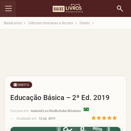
BaixeLivros
Ciências Humanas e Sociais
Direito
DIREITO
Educação Básica – 2ª Ed. 2019
Funciona em:
Android/Lev/Kindle/kobo/Windows
Atualizado em:
12 jul, 2019
5/5 -