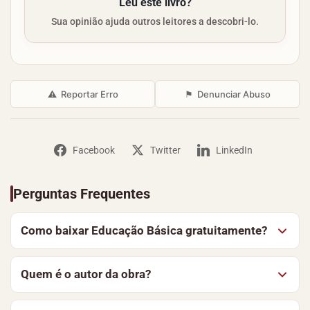
Leu este livro?
Sua opinião ajuda outros leitores a descobri-lo.
⚠
Reportar Erro
⚑
Denunciar Abuso
Facebook
Twitter
LinkedIn
Perguntas Frequentes
Como baixar Educação Básica gratuitamente?
Para baixar Educação Básica, de CET, clique no botão
Quem é o autor da obra?
“Baixar Livro” nesta página, o download começa sem
custo algum. Você também pode optar por ler o
Educação Básica é de autoria de CET. No Baixe Livros