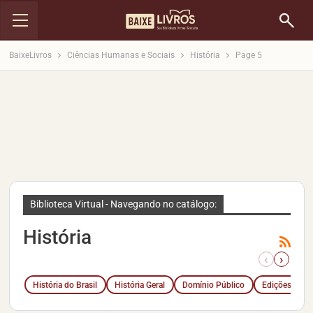
BaixeLivros
Ciências Humanas e Sociais
História
Page 5
Biblioteca Virtual - Navegando no catálogo:
História
‹
›
História do Brasil
História Geral
Domínio Público
Edições Câma