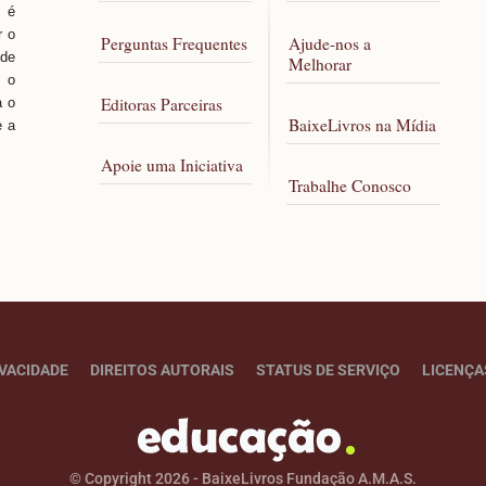
, é
r o
Perguntas Frequentes
Ajude-nos a
 de
Melhorar
 o
Editoras Parceiras
a o
BaixeLivros na Mídia
e a
Apoie uma Iniciativa
Trabalhe Conosco
IVACIDADE
DIREITOS AUTORAIS
STATUS DE SERVIÇO
LICENÇA
© Copyright 2026 - BaixeLivros Fundação A.M.A.S.