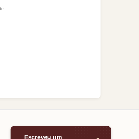
te.
Escreveu um