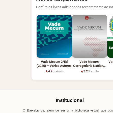
Confira os livros adicionados recentemente ao Ba
Vade Mecum 2ªEd
Vade Mecum:
Va
(2025) – Vários Autores
Corregedoria Nacional
do Ministério Público
★
★
4.2
Gratuito
3.2
Gratuito
Institucional
O BaixeLivros, além de ser uma biblioteca virtual que bu