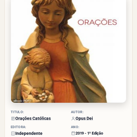
- (14
votos)
eBook (PDF)
TÍTULO:
AUTOR:
Orações Católicas
Opus Dei
EDITORA:
ANO:
Independente
2019 -
1ª Edição