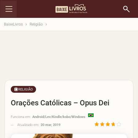
BaixeLivros
Religião
RELIGIÃO
Orações Católicas – Opus Dei
Funciona em:
Android/Lev/Kindle/kobo/Windows
Atualizado em:
20 mar, 2019
3.7/5