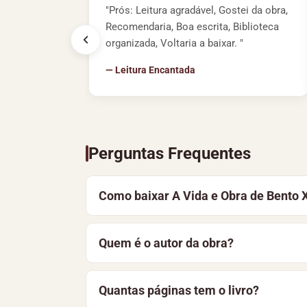
"Prós: Leitura agradável, Gostei da obra,
Recomendaria, Boa escrita, Biblioteca
organizada, Voltaria a baixar. "
— Leitura Encantada
Perguntas Frequentes
Como baixar A Vida e Obra de Bento 
Para baixar A Vida e Obra de Bento XVI,
Quem é o autor da obra?
Você também pode optar por ler o materi
A Vida e Obra de Bento XVI é de autoria
Quantas páginas tem o livro?
Biografias
.