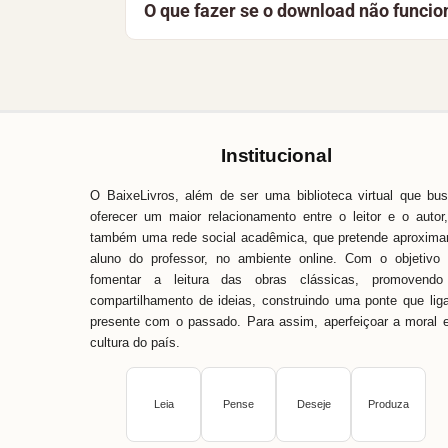
O que fazer se o download não funcio
a manter a biblioteca gratuita e acessíve
Recarregue a página e tente novamente. 
Baixe Livros é simples, fácil e direto. 
pronta para ajudar.
Institucional
O BaixeLivros, além de ser uma biblioteca virtual que bu
oferecer um maior relacionamento entre o leitor e o autor
também uma rede social acadêmica, que pretende aproxima
aluno do professor, no ambiente online. Com o objetivo
fomentar a leitura das obras clássicas, promovendo
compartilhamento de ideias, construindo uma ponte que lig
presente com o passado. Para assim, aperfeiçoar a moral 
cultura do país.
Leia
Pense
Deseje
Produza