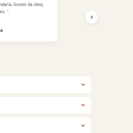
daria, Gostei da obra,
so. "
na
, o download começa sem custo algum.
materiais gratuitos do acervo