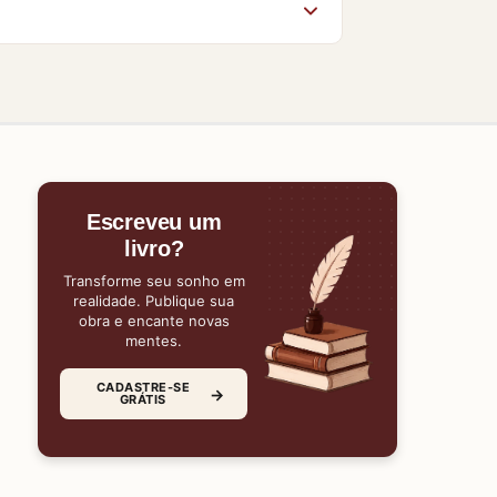
po da página. O acesso aos livros no
gum material, nossa equipe estará
Escreveu um
livro?
Transforme seu sonho em
realidade. Publique sua
obra e encante novas
mentes.
CADASTRE-SE
→
GRÁTIS