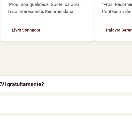
"Prós: Boa qualidade, Gostei da obra,
"Prós: Recomen
Livro interessante, Recomendaria. "
Conteúdo valio
— Livro Sonhador
— Palavra Sere
XVI gratuitamente?
 de Bento XVI, clique no botão “Baixar Livro” nesta página
al online, de forma simples e segura.
 de Bento XVI. No Baixe Livros você encontra este e outros 