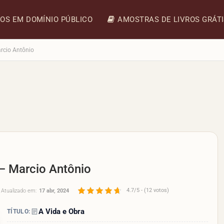
ROS EM DOMÍNIO PÚBLICO
AMOSTRAS DE LIVROS GRÁT
rcio Antônio
 – Marcio Antônio
4.7/5 - (12 votos)
Atualizado em:
17 abr, 2024
A Vida e Obra
TÍTULO: