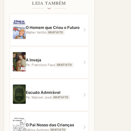
LEIA TAMBÉM
O Homem que Criou o Futuro
Walter Vetillo
GRATUITO
A Inveja
Pe. Francisco Faus
GRATUITO
Escudo Admirável
Pe. Manoel José
GRATUITO
O Pai Nosso das Crianças
Vários Autores
GRATUITO