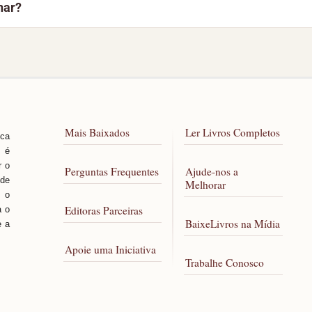
nar?
l para todos.
Se o problema continuar, use o botão “Reportar Erro” no to
Porém, caso você tenha qualquer dificuldade para acessar al
Mais Baixados
Ler Livros Completos
sca
, é
r o
Perguntas Frequentes
Ajude-nos a
 de
Melhorar
 o
Editoras Parceiras
a o
BaixeLivros na Mídia
e a
Apoie uma Iniciativa
Trabalhe Conosco