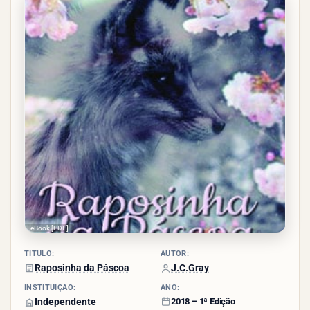
- (3
votos)
eBook [PDF]
TÍTULO:
AUTOR:
Raposinha da Páscoa
J.C.Gray
INSTITUIÇÃO:
ANO:
Independente
2018 – 1ª Edição