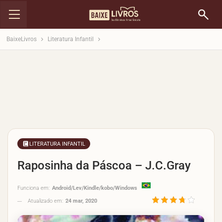
BaixeLivros
Literatura Infantil
LITERATURA INFANTIL
Raposinha da Páscoa – J.C.Gray
Funciona em:
Android/Lev/Kindle/kobo/Windows
Atualizado em:
24 mar, 2020
3.7/5