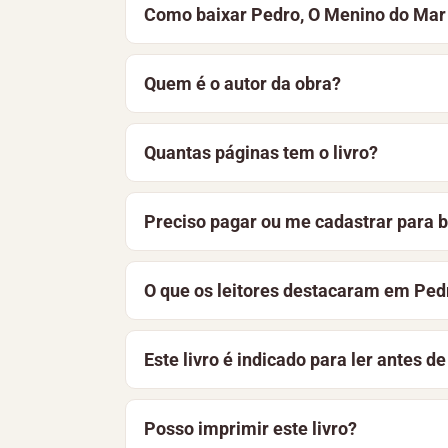
Como baixar Pedro, O Menino do Mar
Para baixar Pedro, O Menino do Mar, de
Quem é o autor da obra?
Você também pode optar por ler o materi
Pedro, O Menino do Mar é de autoria de 
Quantas páginas tem o livro?
Literatura Infantil
.
Pedro, O Menino do Mar tem 20 páginas,
Preciso pagar ou me cadastrar para b
gratuito. Nesta página, você encontra a 
Não. O livro está disponível gratuitame
O que os leitores destacaram em Ped
aprimoramos constantemente a bibliotec
Entre os pontos mais destacados estão: 
Este livro é indicado para ler antes d
seção “O que os leitores destacaram” e 
Sim, o e-book Pedro, O Menino do Mar é
Posso imprimir este livro?
noturna relaxante.