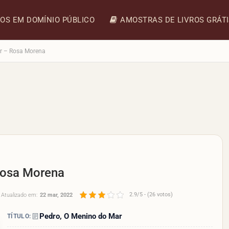
ROS EM DOMÍNIO PÚBLICO
AMOSTRAS DE LIVROS GRÁT
r – Rosa Morena
Rosa Morena
2.9/5 - (26 votos)
Atualizado em:
22 mar, 2022
Pedro, O Menino do Mar
TÍTULO: