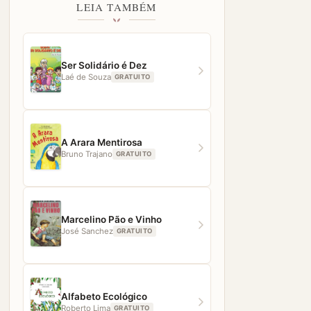
LEIA TAMBÉM
Ser Solidário é Dez
Laé de Souza
GRATUITO
A Arara Mentirosa
Bruno Trajano
GRATUITO
Marcelino Pão e Vinho
José Sanchez
GRATUITO
Alfabeto Ecológico
Roberto Lima
GRATUITO