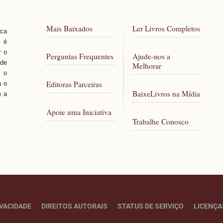
Mais Baixados
Ler Livros Completos
sca
, é
r o
Perguntas Frequentes
Ajude-nos a
 de
Melhorar
 o
Editoras Parceiras
a o
BaixeLivros na Mídia
e a
Apoie uma Iniciativa
Trabalhe Conosco
IVACIDADE
DIREITOS AUTORAIS
STATUS DE SERVIÇO
LICENÇA