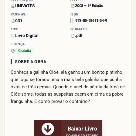
UNIVATES
2008 – 1ª Edição
PÁGINAS:
ISBN:
031
978-85-98611-54-9
TIPO:
FORMATO:
Livro Digital
.pdf
LICENÇA:
Gratuita
SOBRE A OBRA
Conheça a galinha Clóe, ela ganhou um bonito pintinho
que logo se tornou uma a mais bela galinha que punha
ovos de três gemas. Quando o anel de pérola da irmã de
Clóe some, todas as suspeitas caem em cima da pobre
franguinha. E como provar o contrário?
Baixar Livro
DOWNLOAD SEGURO