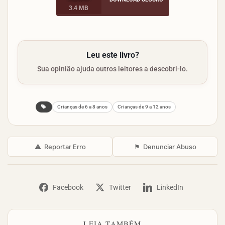
3.4 MB
Leu este livro?
Sua opinião ajuda outros leitores a descobri-lo.
Crianças de 6 a 8 anos
Crianças de 9 a 12 anos
⚠
Reportar Erro
⚑
Denunciar Abuso
Facebook
Twitter
LinkedIn
LEIA TAMBÉM