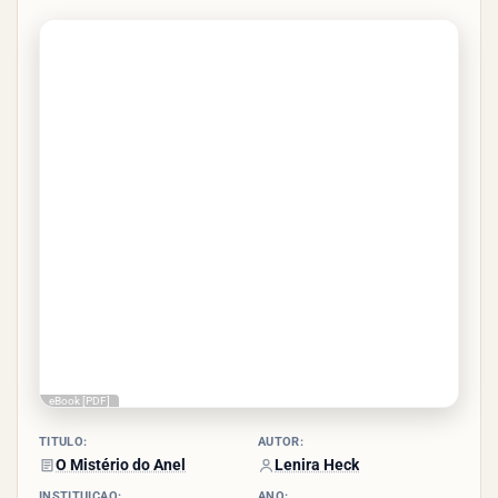
3.1/5
- (11
votos)
eBook [PDF]
TÍTULO:
AUTOR:
O Mistério do Anel
Lenira Heck
INSTITUIÇÃO:
ANO: