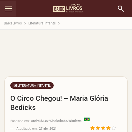
BaixeLivros
Literatura Infantil
LITERATURA INFANTIL
O Circo Chegou! – Maria Glória
Bedicks
Funciona em:
Android/Lev/Kindle/kobo/Windows
Atualizado em:
27 abr, 2021