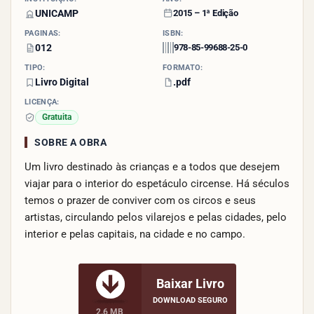
UNICAMP
2015 – 1ª Edição
PÁGINAS:
ISBN:
012
978-85-99688-25-0
TIPO:
FORMATO:
Livro Digital
.pdf
LICENÇA:
Gratuita
SOBRE A OBRA
Um livro destinado às crianças e a todos que desejem
viajar para o interior do espetáculo circense. Há séculos
temos o prazer de conviver com os circos e seus
artistas, circulando pelos vilarejos e pelas cidades, pelo
interior e pelas capitais, na cidade e no campo.
Baixar Livro
DOWNLOAD SEGURO
2.6 MB