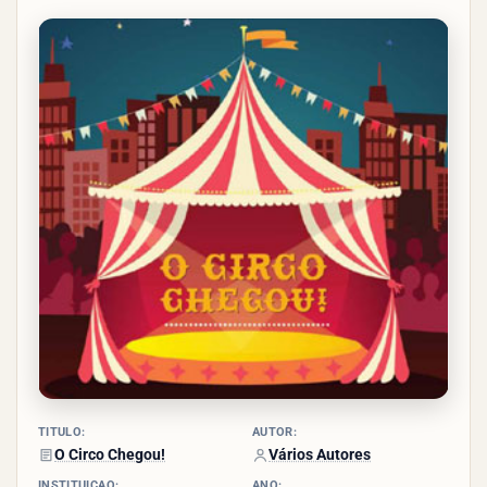
4/5 -
(20
votos)
TÍTULO:
AUTOR:
O Circo Chegou!
Vários Autores
INSTITUIÇÃO:
ANO: