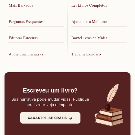
Mais Baixados
Ler Livros Completos
Perguntas Frequentes
Ajude-nos a Melhorar
Editoras Parceiras
BaixeLivros na Mídia
Apoie uma Iniciativa
Trabalhe Conosco
Escreveu um livro?
Sua narrativa pode mudar vidas. Publique
seu livro e veja o impacto.
→
CADASTRE-SE GRÁTIS