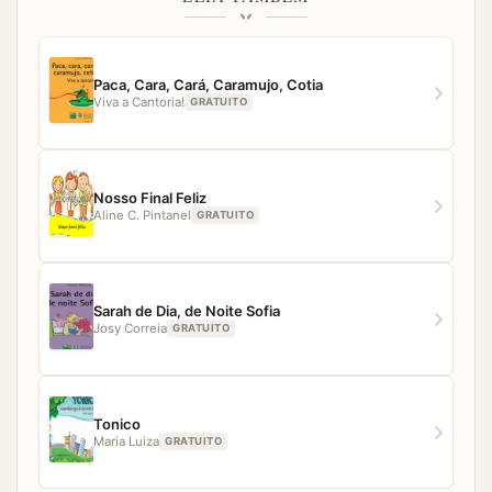
simples, fácil e direto. Porém, caso você tenha
qualquer dificuldade para acessar algum material,
nossa equipe estará pronta para ajudar.
Paca, Cara, Cará, Caramujo, Cotia
Viva a Cantoria!
GRATUITO
Nosso Final Feliz
Aline C. Pintanel
GRATUITO
Sarah de Dia, de Noite Sofia
Josy Correia
GRATUITO
Tonico
Maria Luiza
GRATUITO