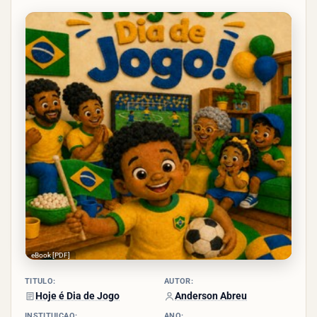
4.9/5
- (185
votos)
eBook [PDF]
TÍTULO:
AUTOR:
Hoje é Dia de Jogo
Anderson Abreu
INSTITUIÇÃO:
ANO: