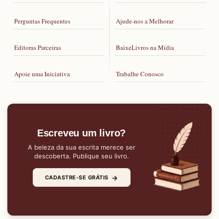
Perguntas Frequentes
Ajude-nos a Melhorar
Editoras Parceiras
BaixeLivros na Mídia
Apoie uma Iniciativa
Trabalhe Conosco
Escreveu um livro?
A beleza da sua escrita merece ser
descoberta. Publique seu livro.
→
CADASTRE-SE GRÁTIS