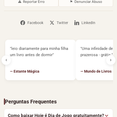
⚠
Reportar Erro
⚑
Denunciar Abuso
Facebook
Twitter
LinkedIn
"leio diariamente para minha filha
"Uma infinidade de li
um livro antes de dormir"
prazerosa - grátis."
— Estante Mágica
— Mundo de Livros
Perguntas Frequentes
Como baixar Hoje é Dia de Jogo gratuitamente?