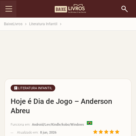
BaixeLivros
Literatura Infantil
LITERATURA INFANTIL
Hoje é Dia de Jogo – Anderson
Abreu
Funciona em:
Android/Lev/Kindle/kobo/Windows
Atualizado em:
8 jun, 2026