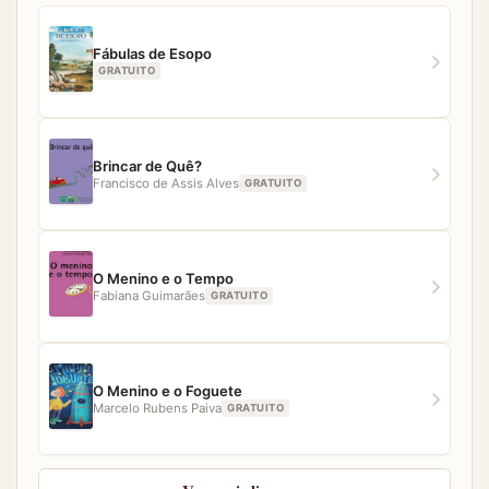
qualquer dificuldade para acessar algum material,
nossa equipe estará pronta para ajudar.
Fábulas de Esopo
GRATUITO
Brincar de Quê?
Francisco de Assis Alves
GRATUITO
O Menino e o Tempo
Fabiana Guimarães
GRATUITO
O Menino e o Foguete
Marcelo Rubens Paiva
GRATUITO