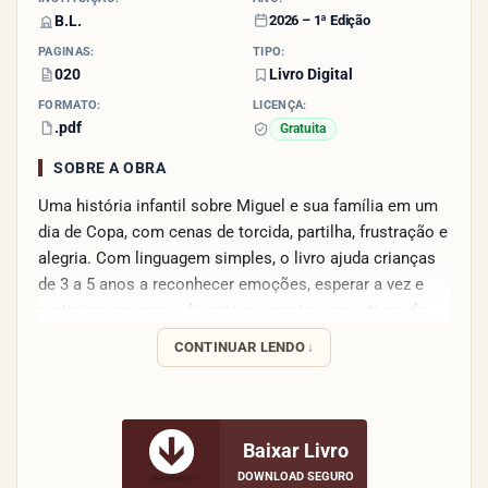
B.L.
2026 – 1ª Edição
PÁGINAS:
TIPO:
020
Livro Digital
FORMATO:
LICENÇA:
.pdf
Gratuita
SOBRE A OBRA
Uma história infantil sobre Miguel e sua família em um
dia de Copa, com cenas de torcida, partilha, frustração e
alegria. Com linguagem simples, o livro ajuda crianças
de 3 a 5 anos a reconhecer emoções, esperar a vez e
participar em grupo durante momentos esportivos de
modo afetivo e divertido.
CONTINUAR LENDO
Baixar Livro
DOWNLOAD SEGURO