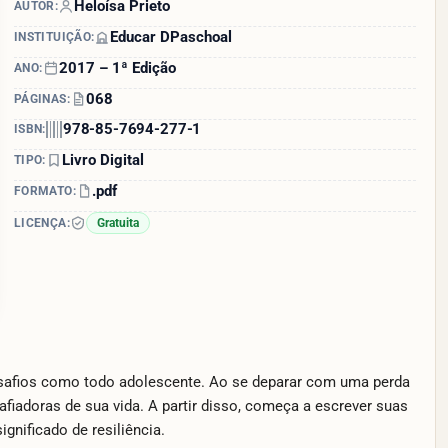
Heloísa Prieto
AUTOR:
Educar DPaschoal
INSTITUIÇÃO:
2017 – 1ª Edição
ANO:
068
PÁGINAS:
978-85-7694-277-1
ISBN:
Livro Digital
TIPO:
.pdf
FORMATO:
LICENÇA:
Gratuita
esafios como todo adolescente. Ao se deparar com uma perda
fiadoras de sua vida. A partir disso, começa a escrever suas
ignificado de resiliência.