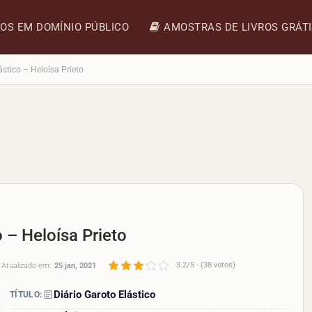
ROS EM DOMÍNIO PÚBLICO
AMOSTRAS DE LIVROS GRÁT
stico – Heloísa Prieto
 – Heloísa Prieto
3.2/5 - (38 votos)
Atualizado em:
25 jan, 2021
Diário Garoto Elástico
TÍTULO: