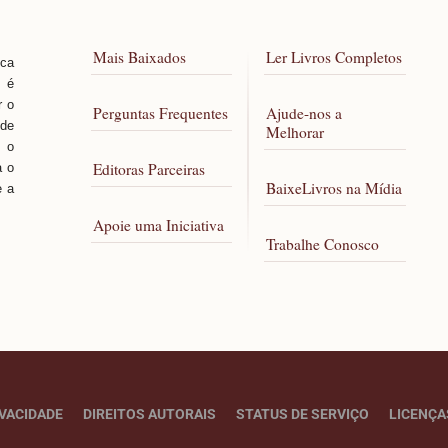
Mais Baixados
Ler Livros Completos
sca
, é
r o
Perguntas Frequentes
Ajude-nos a
 de
Melhorar
 o
Editoras Parceiras
a o
BaixeLivros na Mídia
e a
Apoie uma Iniciativa
Trabalhe Conosco
IVACIDADE
DIREITOS AUTORAIS
STATUS DE SERVIÇO
LICENÇA