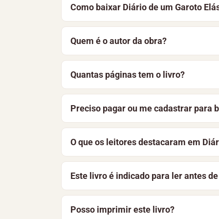
Como baixar Diário de um Garoto Elá
Para baixar Diário de um Garoto Elástic
Quem é o autor da obra?
algum. Você também pode optar por ler o
Diário de um Garoto Elástico é de autori
Quantas páginas tem o livro?
Literatura Infantil
.
Diário de um Garoto Elástico tem 68 pág
Preciso pagar ou me cadastrar para b
download gratuito. Nesta página, você e
Não. O livro está disponível gratuitame
O que os leitores destacaram em Diár
aprimoramos constantemente a bibliotec
Entre os pontos mais destacados estão: 
Este livro é indicado para ler antes d
destacaram” e deixar a sua avaliação a
Sim, o e-book Diário de um Garoto Elást
Posso imprimir este livro?
noturna relaxante.