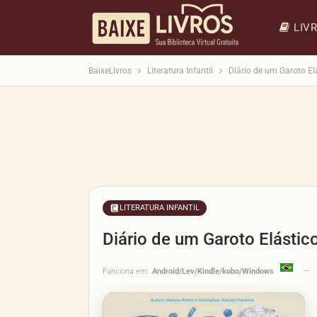
LIV
BaixeLivros
Literatura Infantil
Diário de um Garoto Elá
LITERATURA INFANTIL
Diário de um Garoto Elástico
Funciona em:
Android/Lev/Kindle/kobo/Windows