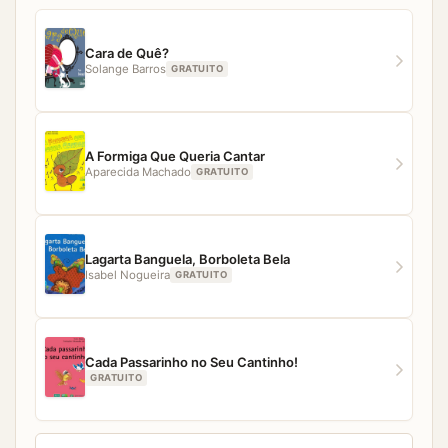
qualquer dificuldade para acessar algum material,
nossa equipe estará pronta para ajudar.
Cara de Quê?
Solange Barros
GRATUITO
A Formiga Que Queria Cantar
Aparecida Machado
GRATUITO
Lagarta Banguela, Borboleta Bela
Isabel Nogueira
GRATUITO
Cada Passarinho no Seu Cantinho!
GRATUITO