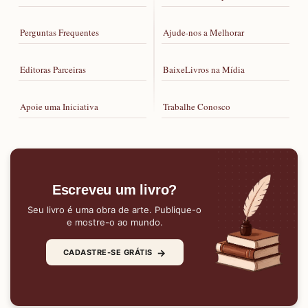
Perguntas Frequentes
Ajude-nos a Melhorar
Editoras Parceiras
BaixeLivros na Mídia
Apoie uma Iniciativa
Trabalhe Conosco
Escreveu um livro?
Seu livro é uma obra de arte. Publique-o
e mostre-o ao mundo.
→
CADASTRE-SE GRÁTIS