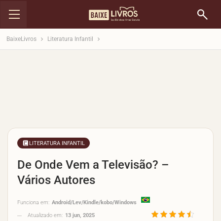
BaixeLivros
Literatura Infantil
LITERATURA INFANTIL
De Onde Vem a Televisão? –
Vários Autores
Funciona em:
Android/Lev/Kindle/kobo/Windows
Atualizado em:
13 jun, 2025