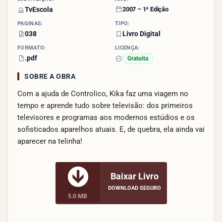
TvEscola
2007 – 1ª Edição
PÁGINAS:
TIPO:
038
Livro Digital
FORMATO:
LICENÇA:
.pdf
Gratuita
SOBRE A OBRA
Com a ajuda de Controlico, Kika faz uma viagem no
tempo e aprende tudo sobre televisão: dos primeiros
televisores e programas aos modernos estúdios e os
sofisticados aparelhos atuais. E, de quebra, ela ainda vai
aparecer na telinha!
Baixar Livro
DOWNLOAD SEGURO
5.0 MB