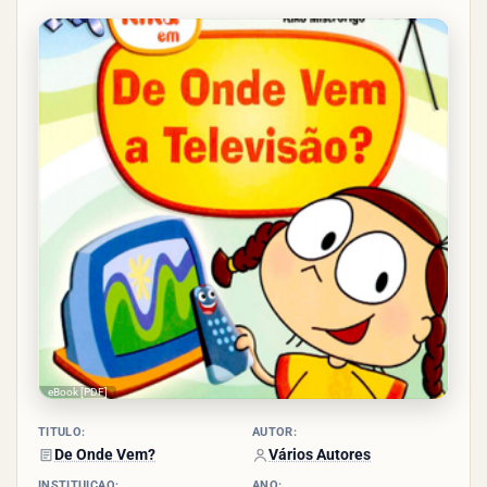
4.5/5
- (10
votos)
eBook [PDF]
TÍTULO:
AUTOR:
De Onde Vem?
Vários Autores
INSTITUIÇÃO:
ANO: