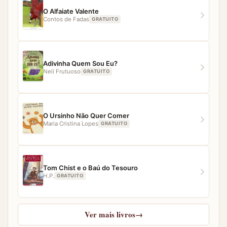
nossa equipe estará pronta para ajudar.
O Alfaiate Valente
Contos de Fadas
GRATUITO
Adivinha Quem Sou Eu?
Neli Frutuoso
GRATUITO
O Ursinho Não Quer Comer
Maria Cristina Lopes
GRATUITO
Tom Chist e o Baú do Tesouro
H.P.
GRATUITO
Ver mais livros
→