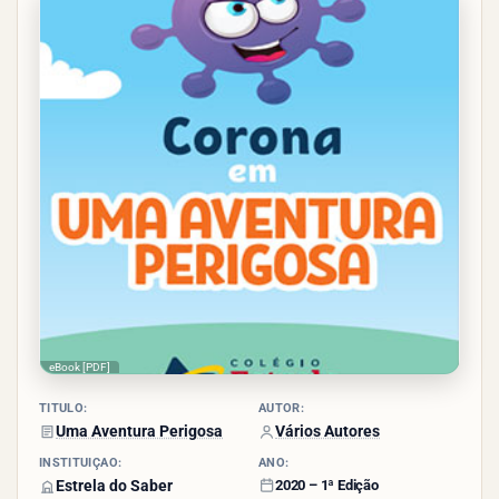
- (23
votos)
eBook [PDF]
TÍTULO:
AUTOR:
Uma Aventura Perigosa
Vários Autores
INSTITUIÇÃO:
ANO:
Estrela do Saber
2020 – 1ª Edição