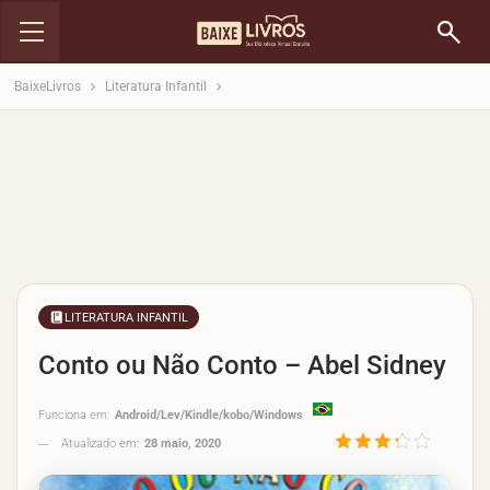
BaixeLivros
Literatura Infantil
LITERATURA INFANTIL
Conto ou Não Conto – Abel Sidney
Funciona em:
Android/Lev/Kindle/kobo/Windows
Atualizado em:
28 maio, 2020
3.3/5