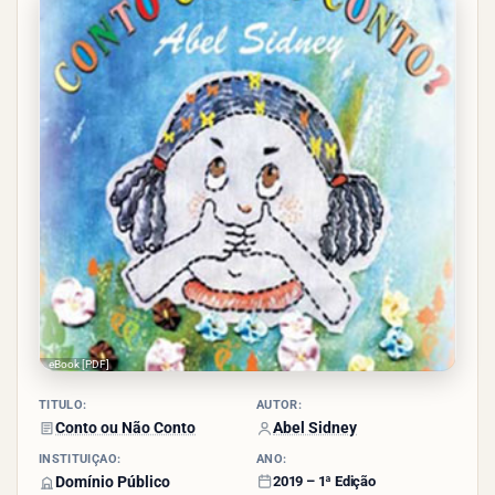
- (30
votos)
eBook [PDF]
TÍTULO:
AUTOR:
Conto ou Não Conto
Abel Sidney
INSTITUIÇÃO:
ANO:
Domínio Público
2019 – 1ª Edição