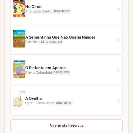
nossa equipe estará pronta para ajudar.
No Circo
Ana Luiza Coutro
GRATUITO
A Sementinha Que Não Queria Nascer
Patrícia K.M.
GRATUITO
O Elefante em Apuros
Flávio Colombini
GRATUITO
A Ovelha
tigre – Sílvia Moral
GRATUITO
Ver mais livros
→