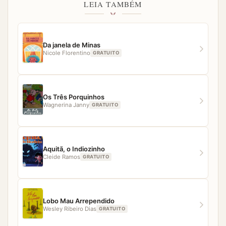
topo da página. O acesso aos livros no Baixe Livros é
LEIA TAMBÉM
simples, fácil e direto. Porém, caso você tenha
qualquer dificuldade para acessar algum material,
nossa equipe estará pronta para ajudar.
Da janela de Minas
Nicole Florentino
GRATUITO
Os Três Porquinhos
Wagnerina Janny
GRATUITO
Aquitã, o Indiozinho
Cleide Ramos
GRATUITO
Lobo Mau Arrependido
Wesley Ribeiro Dias
GRATUITO