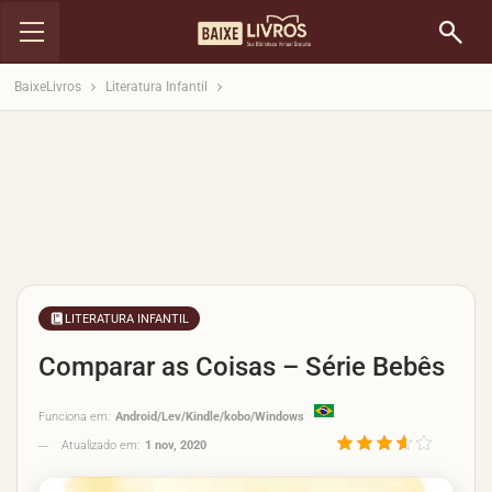
BaixeLivros
Literatura Infantil
LITERATURA INFANTIL
Comparar as Coisas – Série Bebês
Funciona em:
Android/Lev/Kindle/kobo/Windows
Atualizado em:
1 nov, 2020
3.6/5