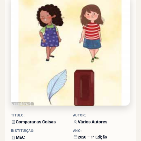
- (13
votos)
eBook [PDF]
TÍTULO:
AUTOR:
Comparar as Coisas
Vários Autores
INSTITUIÇÃO:
ANO:
MEC
2020 – 1ª Edição