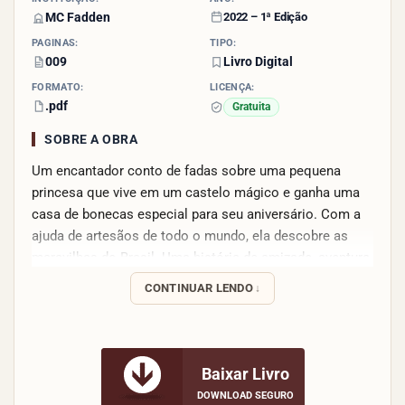
MC Fadden
2022 – 1ª Edição
PÁGINAS:
TIPO:
009
Livro Digital
FORMATO:
LICENÇA:
.pdf
Gratuita
SOBRE A OBRA
Um encantador conto de fadas sobre uma pequena
princesa que vive em um castelo mágico e ganha uma
casa de bonecas especial para seu aniversário. Com a
ajuda de artesãos de todo o mundo, ela descobre as
maravilhas do Brasil. Uma história de amizade, aventura
e descoberta cultural.
CONTINUAR LENDO
Baixar Livro
DOWNLOAD SEGURO