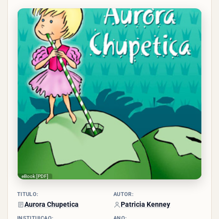
3.1/5
- (10
votos)
eBook [PDF]
TÍTULO:
AUTOR:
Aurora Chupetica
Patricia Kenney
INSTITUIÇÃO:
ANO: