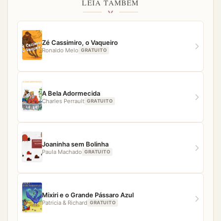
topo da página. O acesso aos livros no Baixe Livros é
LEIA TAMBÉM
simples, fácil e direto. Porém, caso você tenha
qualquer dificuldade para acessar algum material,
nossa equipe estará pronta para ajudar.
Zé Cassimiro, o Vaqueiro
Ronaldo Melo
GRATUITO
A Bela Adormecida
Charles Perrault
GRATUITO
Joaninha sem Bolinha
Paula Machado
GRATUITO
Mixiri e o Grande Pássaro Azul
Patricia & Richard
GRATUITO