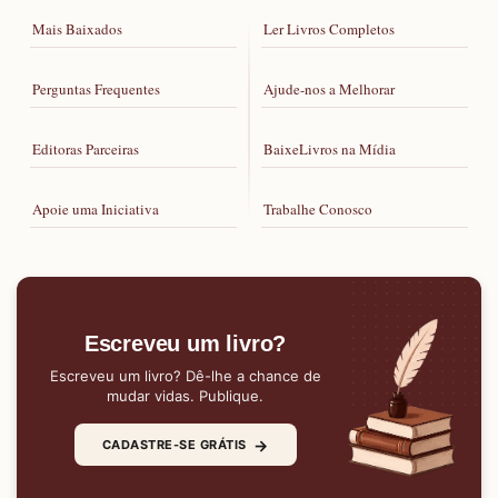
Mais Baixados
Ler Livros Completos
Perguntas Frequentes
Ajude-nos a Melhorar
Editoras Parceiras
BaixeLivros na Mídia
Apoie uma Iniciativa
Trabalhe Conosco
Escreveu um livro?
Escreveu um livro? Dê-lhe a chance de
mudar vidas. Publique.
→
CADASTRE-SE GRÁTIS