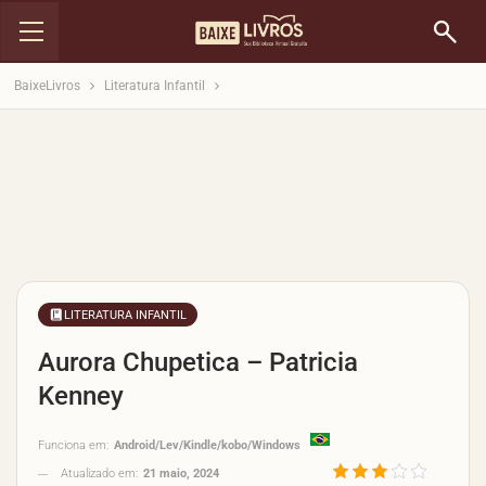
BaixeLivros
Literatura Infantil
LITERATURA INFANTIL
Aurora Chupetica – Patricia
Kenney
Funciona em:
Android/Lev/Kindle/kobo/Windows
Atualizado em:
21 maio, 2024