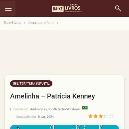
BaixeLivros
Literatura Infantil
LITERATURA INFANTIL
Amelinha – Patricia Kenney
Funciona em:
Android/Lev/Kindle/kobo/Windows
Atualizado em:
8 jun, 2024
3.3/5