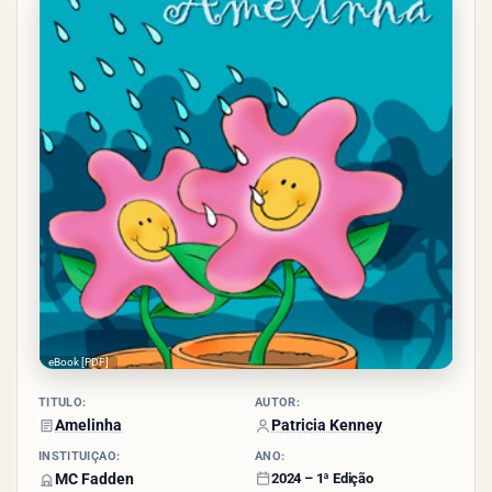
- (14
votos)
eBook [PDF]
TÍTULO:
AUTOR:
Amelinha
Patricia Kenney
INSTITUIÇÃO:
ANO:
MC Fadden
2024 – 1ª Edição