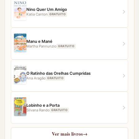
qualquer dificuldade para acessar algum material,
nossa equipe estará pronta para ajudar.
Nino Quer Um Amigo
Katia Canton
GRATUITO
Manu e Mané
Martha Pannunzio
GRATUITO
O Ratinho das Orelhas Cumpridas
Ana Aragão
GRATUITO
Lobinho e a Porta
Silvana Rando
GRATUITO
Ver mais livros
→