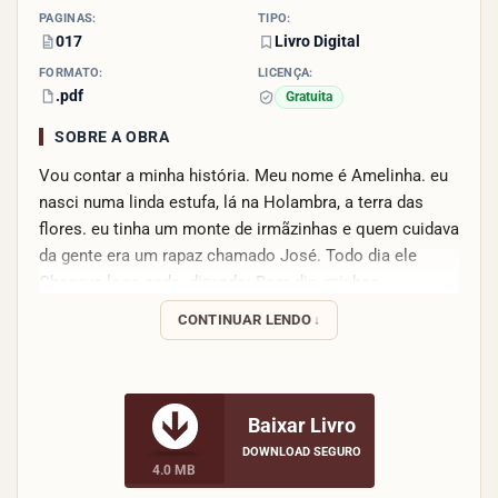
PÁGINAS:
TIPO:
017
Livro Digital
FORMATO:
LICENÇA:
.pdf
Gratuita
SOBRE A OBRA
Vou contar a minha história. Meu nome é Amelinha. eu
nasci numa linda estufa, lá na Holambra, a terra das
flores. eu tinha um monte de irmãzinhas e quem cuidava
da gente era um rapaz chamado José. Todo dia ele
Chegava logo cedo, dizendo: Bom dia, minhas
plantinhas! Dormiram bem?
CONTINUAR LENDO
Baixar Livro
DOWNLOAD SEGURO
4.0 MB