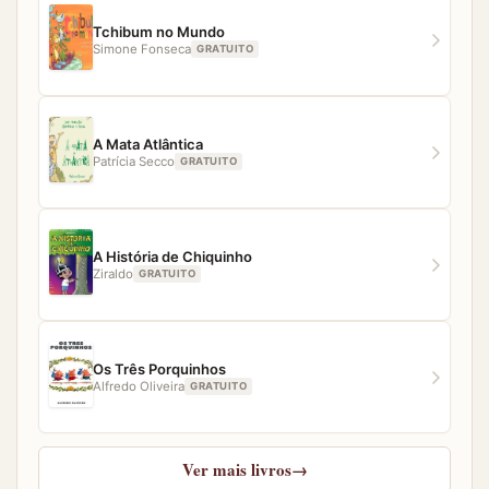
nossa equipe estará pronta para ajudar.
Tchibum no Mundo
Simone Fonseca
GRATUITO
A Mata Atlântica
Patrícia Secco
GRATUITO
A História de Chiquinho
Ziraldo
GRATUITO
Os Três Porquinhos
Alfredo Oliveira
GRATUITO
Ver mais livros
→