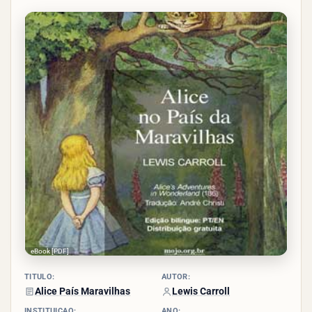
3.3/5
- (26
votos)
eBook [PDF]
TÍTULO:
AUTOR:
Alice País Maravilhas
Lewis Carroll
INSTITUIÇÃO:
ANO: