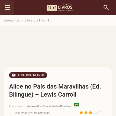
BaixeLivros
Literatura Infantil
LITERATURA INFANTIL
Alice no País das Maravilhas (Ed.
Bilíngue) – Lewis Carroll
Funciona em:
Android/Lev/Kindle/kobo/Windows
Atualizado em:
28 nov, 2020