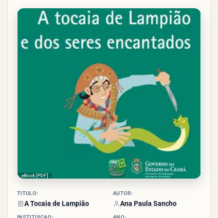
3.4/5
- (9
votos)
eBook [PDF]
TÍTULO:
AUTOR:
A Tocaia de Lampião
Ana Paula Sancho
INSTITUIÇÃO:
ANO: