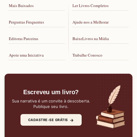
Mais Baixados
Ler Livros Completos
Perguntas Frequentes
Ajude-nos a Melhorar
Editoras Parceiras
BaixeLivros na Mídia
Apoie uma Iniciativa
Trabalhe Conosco
Escreveu um livro?
Sua narrativa é um convite à descoberta.
Publique seu livro.
→
CADASTRE-SE GRÁTIS