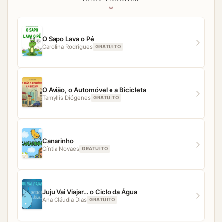
simples, fácil e direto. Porém, caso você tenha
qualquer dificuldade para acessar algum material,
nossa equipe estará pronta para ajudar.
O Sapo Lava o Pé
Carolina Rodrigues
GRATUITO
O Avião, o Automóvel e a Bicicleta
Tamyllis Diógenes
GRATUITO
Canarinho
Cíntia Novaes
GRATUITO
Juju Vai Viajar… o Ciclo da Água
Ana Cláudia Dias
GRATUITO