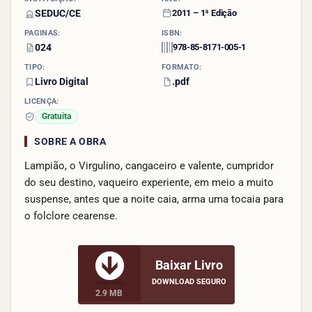
SEDUC/CE
2011 – 1ª Edição
PÁGINAS:
ISBN:
024
978-85-8171-005-1
TIPO:
FORMATO:
Livro Digital
.pdf
LICENÇA:
Gratuita
SOBRE A OBRA
Lampião, o Virgulino, cangaceiro e valente, cumpridor
do seu destino, vaqueiro experiente, em meio a muito
suspense, antes que a noite caia, arma uma tocaia para
o folclore cearense.
Baixar Livro
DOWNLOAD SEGURO
2.9 MB