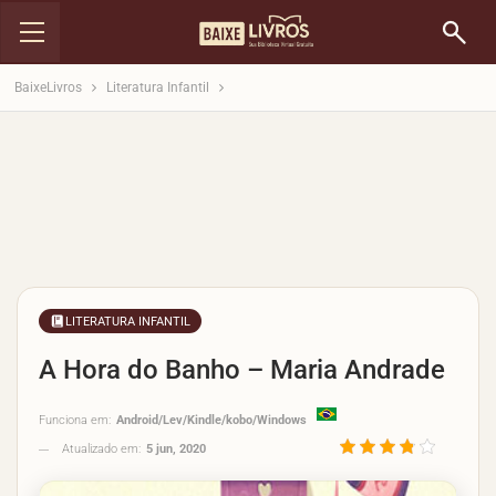
BaixeLivros
Literatura Infantil
LITERATURA INFANTIL
A Hora do Banho – Maria Andrade
Funciona em:
Android/Lev/Kindle/kobo/Windows
Atualizado em:
5 jun, 2020
3.8/5