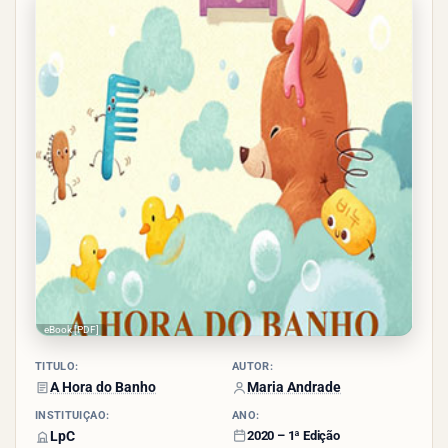
- (46
votos)
eBook [PDF]
TÍTULO:
AUTOR:
A Hora do Banho
Maria Andrade
INSTITUIÇÃO:
ANO:
LpC
2020 – 1ª Edição