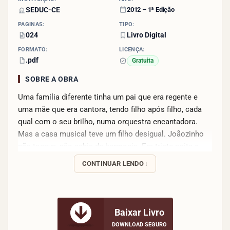
SEDUC-CE
2012 – 1ª Edição
PÁGINAS:
TIPO:
024
Livro Digital
FORMATO:
LICENÇA:
.pdf
Gratuita
SOBRE A OBRA
Uma família diferente tinha um pai que era regente e
uma mãe que era cantora, tendo filho após filho, cada
qual com o seu brilho, numa orquestra encantadora.
Mas a casa musical teve um filho desigual. Joãozinho
não tocava, não sabia de harmonia. Era triste noite e
dia. Nem remédio lhe curava.
CONTINUAR LENDO
Baixar Livro
DOWNLOAD SEGURO