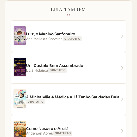
topo da página. O acesso aos livros no Baixe Livros é
LEIA TAMBÉM
simples, fácil e direto. Porém, caso você tenha
qualquer dificuldade para acessar algum material,
nossa equipe estará pronta para ajudar.
Luiz, o Menino Sanfoneiro
Ana Maria de Carvalho
GRATUITO
Um Castelo Bem Assombrado
Lícia Holanda
GRATUITO
A Minha Mãe é Médica e Já Tenho Saudades Dela
GRATUITO
Como Nasceu o Arraiá
Anderson Abreu
GRATUITO