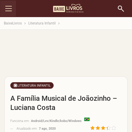
BaixeLivros
Literatura Infantil
LITERATURA INFANTIL
A Família Musical de Joãozinho –
Luciana Costa
Funciona em:
Android/Lev/Kindle/kobo/Windows
Atualizado em:
7 ago, 2020