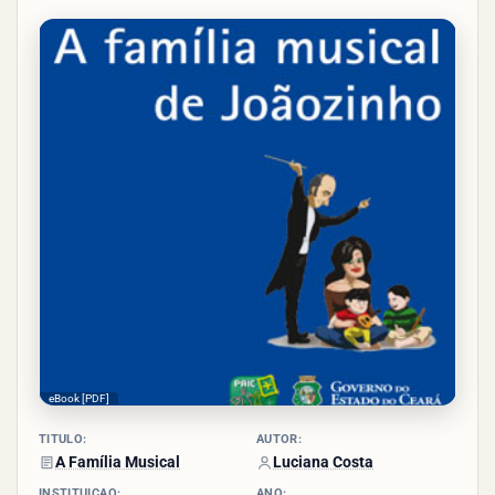
3.4/5
- (5
votos)
eBook [PDF]
TÍTULO:
AUTOR:
A Família Musical
Luciana Costa
INSTITUIÇÃO:
ANO: