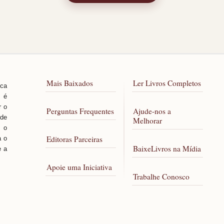
Mais Baixados
Ler Livros Completos
sca
, é
r o
Perguntas Frequentes
Ajude-nos a
 de
Melhorar
 o
Editoras Parceiras
a o
BaixeLivros na Mídia
e a
Apoie uma Iniciativa
Trabalhe Conosco