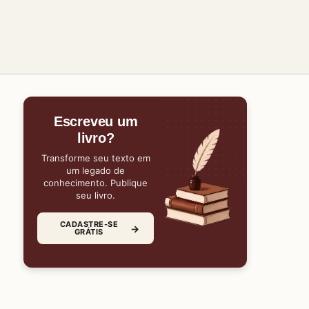
Escreveu um
livro?
Transforme seu texto em
um legado de
conhecimento. Publique
seu livro.
CADASTRE-SE
→
GRÁTIS