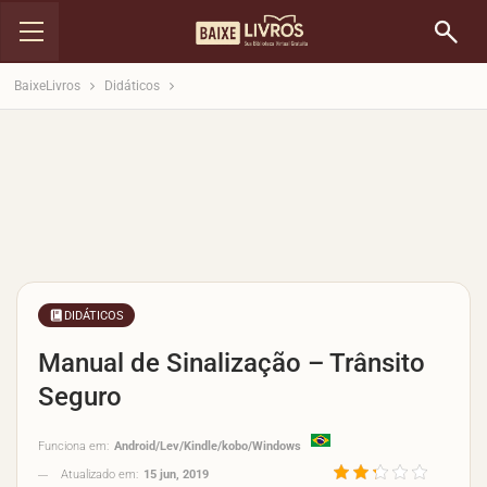
BaixeLivros
Didáticos
DIDÁTICOS
Manual de Sinalização – Trânsito
Seguro
Funciona em:
Android/Lev/Kindle/kobo/Windows
Atualizado em:
15 jun, 2019