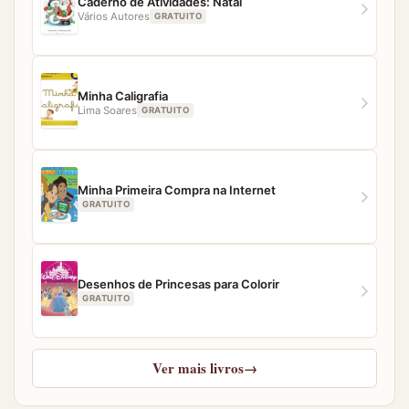
nossa equipe estará pronta para ajudar.
Caderno de Atividades: Natal
Vários Autores
GRATUITO
Minha Caligrafia
Lima Soares
GRATUITO
Minha Primeira Compra na Internet
GRATUITO
Desenhos de Princesas para Colorir
GRATUITO
Ver mais livros
→