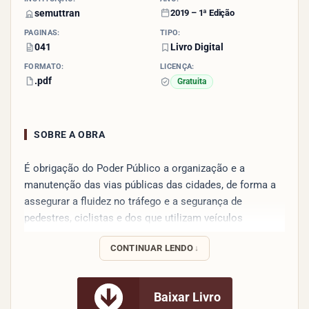
semuttran
2019 – 1ª Edição
PÁGINAS:
TIPO:
041
Livro Digital
FORMATO:
LICENÇA:
.pdf
Gratuita
SOBRE A OBRA
É obrigação do Poder Público a organização e a
manutenção das vias públicas das cidades, de forma a
assegurar a fluidez no tráfego e a segurança de
pedestres, ciclistas e dos que utilizam veículos
motorizados.
CONTINUAR LENDO
Com esse objetivo, são inúmeras as ações que devem
ser realizadas de forma planejada e sistemática,
constituindo-se em mais uma das políticas públicas que
Baixar Livro