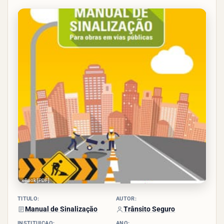
2.3/5
- (3
votos)
eBook [PDF]
TÍTULO:
AUTOR:
Manual de Sinalização
Trânsito Seguro
INSTITUIÇÃO:
ANO: