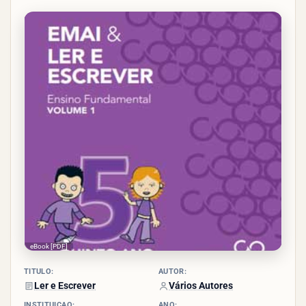
2.7/5
- (9
votos)
eBook [PDF]
TÍTULO:
AUTOR:
Ler e Escrever
Vários Autores
INSTITUIÇÃO:
ANO: