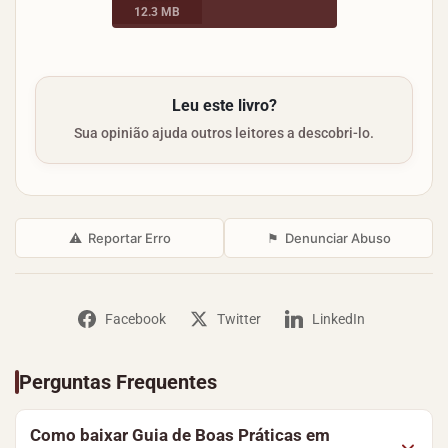
12.3 MB
as situações para proporcionar um ambiente
harmonioso.
Pensando nisso, o Secovi/SC elaborou este Guia de
Boas Práticas em Condomínios, com o objetivo de levar
Leu este livro?
informações confiáveis sobre como o síndico deve
Sua opinião ajuda outros leitores a descobri-lo.
proceder perante as diversas situações vivenciadas no
dia a dia.
⚠
Reportar Erro
⚑
Denunciar Abuso
Facebook
Twitter
LinkedIn
Perguntas Frequentes
Como baixar Guia de Boas Práticas em