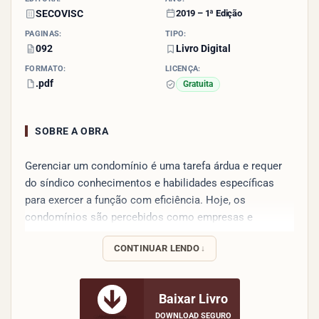
SECOVISC
2019 – 1ª Edição
PÁGINAS:
TIPO:
092
Livro Digital
FORMATO:
LICENÇA:
.pdf
Gratuita
SOBRE A OBRA
Gerenciar um condomínio é uma tarefa árdua e requer
do síndico conhecimentos e habilidades específicas
para exercer a função com eficiência. Hoje, os
condomínios são percebidos como empresas e
requerem planejamento de suas ações.
CONTINUAR LENDO
Para que apresentem bons resultados e garantam a
qualidade de moradia esperada pelos condôminos. No
entanto, por se tratarem de espaços de convívio
Baixar Livro
coletivo, o gestor de condomínios deve saber conduzir
DOWNLOAD SEGURO