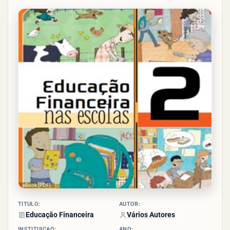
1.5/5
- (2
votos)
eBook [PDF]
TÍTULO:
AUTOR:
Educação Financeira
Vários Autores
INSTITUIÇÃO:
ANO: