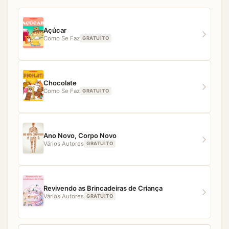
simples, fácil e direto. Porém, caso você tenha
qualquer dificuldade para acessar algum material,
nossa equipe estará pronta para ajudar.
Açúcar
Como Se Faz
GRATUITO
Chocolate
Como Se Faz
GRATUITO
Ano Novo, Corpo Novo
Vários Autores
GRATUITO
Revivendo as Brincadeiras de Criança
Vários Autores
GRATUITO