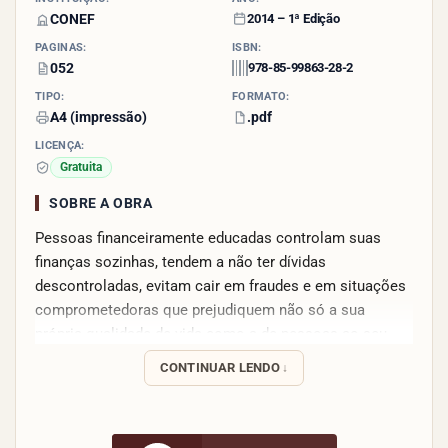
CONEF
2014 – 1ª Edição
PÁGINAS:
ISBN:
052
978-85-99863-28-2
TIPO:
FORMATO:
A4 (impressão)
.pdf
LICENÇA:
Gratuita
SOBRE A OBRA
Pessoas financeiramente educadas controlam suas
finanças sozinhas, tendem a não ter dívidas
descontroladas, evitam cair em fraudes e em situações
comprometedoras que prejudiquem não só a sua
própria qualidade de vida como a de pessoas ao seu
redor.
CONTINUAR LENDO