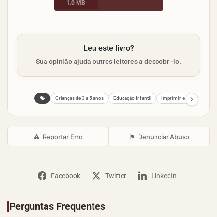
1.0 MB
Leu este livro?
Sua opinião ajuda outros leitores a descobri-lo.
Crianças de 3 a 5 anos
Educação Infantil
Imprimir e Colorir
⚠
Reportar Erro
⚑
Denunciar Abuso
Facebook
Twitter
LinkedIn
Perguntas Frequentes