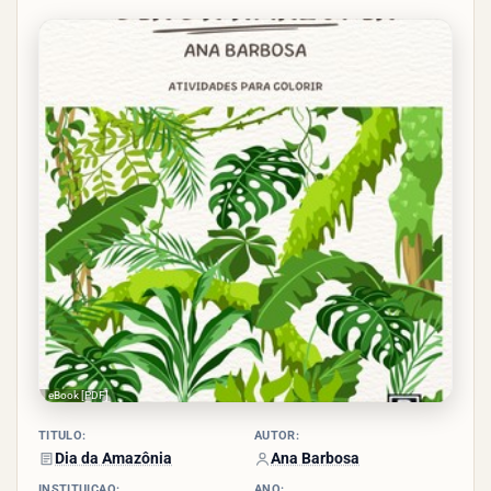
4.5/5
- (10
votos)
eBook [PDF]
TÍTULO:
AUTOR:
Dia da Amazônia
Ana Barbosa
INSTITUIÇÃO:
ANO: