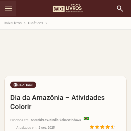
BaixeLivros
Didáticos
DIDÁTICOS
Dia da Amazônia – Atividades
Colorir
Funciona em:
Android/Lev/Kindle/kobo/Windows
Atualizado em:
2 set, 2025