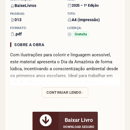
BaixeLivros
2025 – 1ª Edição
PÁGINAS:
TIPO:
013
A4 (impressão)
FORMATO:
LICENÇA:
.pdf
Gratuita
SOBRE A OBRA
Com ilustrações para colorir e linguagem acessível,
este material apresenta o Dia da Amazônia de forma
lúdica, incentivando a conscientização ambiental desde
os primeiros anos escolares. Ideal para trabalhar em
sala de aula ou em casa, conecta arte, leitura e
preservação da floresta.
CONTINUAR LENDO
Baixar Livro
DOWNLOAD SEGURO