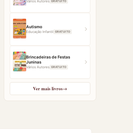
Vários Autores
GRATUITO
Autismo
Educação Infantil
GRATUITO
Brincadeiras de Festas
Juninas
Vários Autores
GRATUITO
Ver mais livros
→