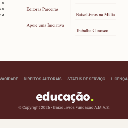
 o
Editoras Parceiras
a o
BaixeLivros na Mídia
e a
Apoie uma Iniciativa
Trabalhe Conosco
IVACIDADE
DIREITOS AUTORAIS
STATUS DE SERVIÇO
LICENÇA
© Copyright 2026 - BaixeLivros Fundação A.M.A.S.