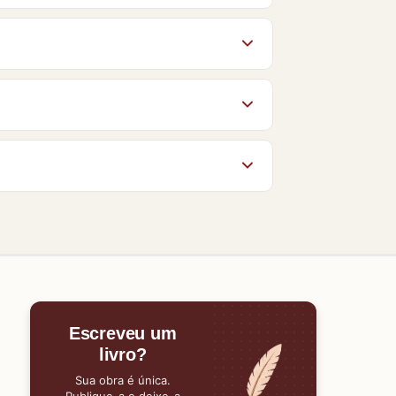
s autorizados pelos autores e
ianças de 6 a 8 anos
e
Ensino
ores conhecem o Baixe Livros e ajudam
po da página. O acesso aos livros no
gum material, nossa equipe estará
Escreveu um
livro?
Sua obra é única.