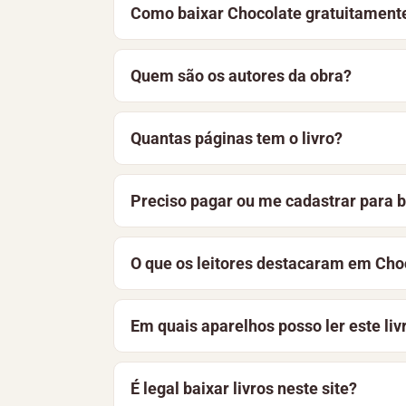
Como baixar Chocolate gratuitament
Para baixar Chocolate, clique no botão
Quem são os autores da obra?
ler o material online, de forma simples e
Chocolate é uma obra elaborada por vári
Quantas páginas tem o livro?
Chocolate tem 18 páginas, foi publicad
Preciso pagar ou me cadastrar para b
página, você encontra a sinopse e as pr
Não. O livro está disponível gratuitame
O que os leitores destacaram em Cho
aprimoramos constantemente a bibliotec
Chocolate está recebendo as primeiras a
Em quais aparelhos posso ler este liv
outros leitores.
O arquivo pode ser lido em celulares And
É legal baixar livros neste site?
dispositivo e funciona offline.