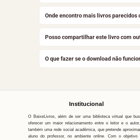
Sim. O acervo reúne obras de domínio púb
Onde encontro mais livros parecidos
instituições. A licença desta obra aparec
Chocolate faz parte do acervo
Didático
Posso compartilhar este livro com ou
Fundamental
. Veja ainda as sugestões
A melhor forma de apoiar o projeto é co
O que fazer se o download não funcio
a manter a biblioteca gratuita e acessíve
Recarregue a página e tente novamente. 
Baixe Livros é simples, fácil e direto. 
pronta para ajudar.
Institucional
O BaixeLivros, além de ser uma biblioteca virtual que bu
oferecer um maior relacionamento entre o leitor e o autor
também uma rede social acadêmica, que pretende aproxima
aluno do professor, no ambiente online. Com o objetivo