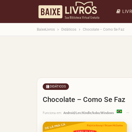
LIV
BaixeLivros
Didáticos
Chocolate – Como Se Faz
DIDÁTICOS
Chocolate – Como Se Faz
Funciona em:
Android/Lev/Kindle/kobo/Windows