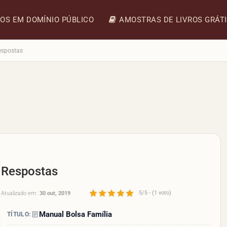
ROS EM DOMÍNIO PÚBLICO
AMOSTRAS DE LIVROS GRÁT
espostas
e Respostas
5/5 - (1 voto)
Atualizado em:
30 out, 2019
Manual Bolsa Família
TÍTULO: