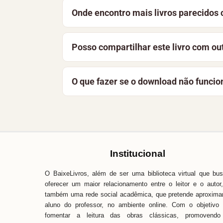
Sim. O acervo reúne obras de domínio púb
Onde encontro mais livros parecidos
instituições. A licença desta obra aparec
Bolsa Família faz parte do acervo
Didáti
Posso compartilhar este livro com ou
seção “Leia também” nesta página.
A melhor forma de apoiar o projeto é co
O que fazer se o download não funcio
a manter a biblioteca gratuita e acessíve
Recarregue a página e tente novamente. 
Baixe Livros é simples, fácil e direto. 
pronta para ajudar.
Institucional
O BaixeLivros, além de ser uma biblioteca virtual que bu
oferecer um maior relacionamento entre o leitor e o autor
também uma rede social acadêmica, que pretende aproxima
aluno do professor, no ambiente online. Com o objetivo
fomentar a leitura das obras clássicas, promovendo