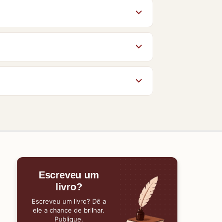
s autorizados pelos autores e
o
Manuais
. Veja ainda as sugestões da
ores conhecem o Baixe Livros e ajudam
po da página. O acesso aos livros no
gum material, nossa equipe estará
Escreveu um
livro?
Escreveu um livro? Dê a
ele a chance de brilhar.
Publique.