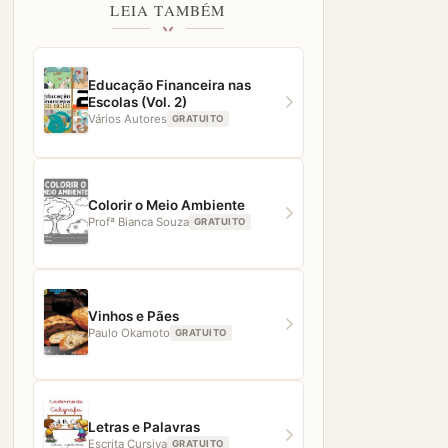
LEIA TAMBÉM
Educação Financeira nas
Escolas (Vol. 2)
Vários Autores
GRATUITO
Colorir o Meio Ambiente
Profª Bianca Souza
GRATUITO
Vinhos e Pães
Paulo Okamoto
GRATUITO
Letras e Palavras
Escrita Cursiva
GRATUITO