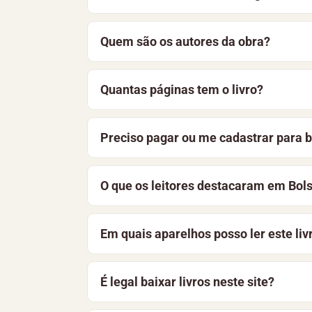
Para baixar Bolsa Família, clique no b
Quem são os autores da obra?
por ler o material online, de forma simpl
Bolsa Família é uma obra elaborada por 
Quantas páginas tem o livro?
Didáticos
.
Bolsa Família tem 12 páginas, foi public
Preciso pagar ou me cadastrar para b
Nesta página, você encontra a sinopse e
Não. O livro está disponível gratuitame
O que os leitores destacaram em Bols
aprimoramos constantemente a bibliotec
Bolsa Família está recebendo as primeira
Em quais aparelhos posso ler este liv
outros leitores.
O arquivo pode ser lido em celulares And
É legal baixar livros neste site?
dispositivo e funciona offline.