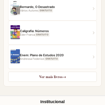
Bernardo, O Desastrado
Vários Autores
GRATUITO
Caligrafia: Números
Éder Franca
GRATUITO
Enem: Plano de Estudos 2020
Andressa Federizzi
GRATUITO
Ver mais livros
→
Institucional