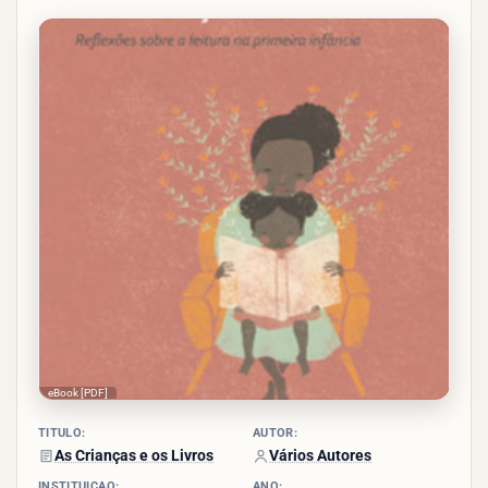
4/5 -
(3
votos)
eBook [PDF]
TÍTULO:
AUTOR:
As Crianças e os Livros
Vários Autores
INSTITUIÇÃO:
ANO: