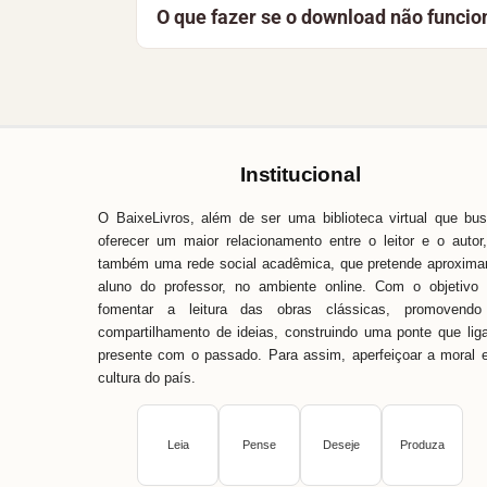
O que fazer se o download não funcio
a manter a biblioteca gratuita e acessíve
Recarregue a página e tente novamente. 
Baixe Livros é simples, fácil e direto. 
pronta para ajudar.
Institucional
O BaixeLivros, além de ser uma biblioteca virtual que bu
oferecer um maior relacionamento entre o leitor e o autor
também uma rede social acadêmica, que pretende aproxima
aluno do professor, no ambiente online. Com o objetivo
fomentar a leitura das obras clássicas, promovendo
compartilhamento de ideias, construindo uma ponte que lig
presente com o passado. Para assim, aperfeiçoar a moral 
cultura do país.
Leia
Pense
Deseje
Produza