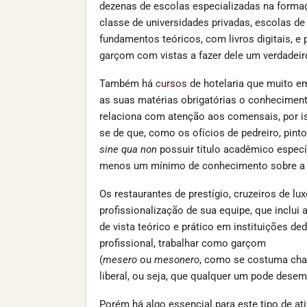
dezenas de escolas especializadas na formaç
classe de universidades privadas, escolas de
fundamentos teóricos, com livros digitais, e 
garçom com vistas a fazer dele um verdadeiro
Também há
cursos
de hotelaria que muito e
as suas matérias obrigatórias o conhecimen
relaciona com atenção aos comensais, por is
se de que, como os ofícios de pedreiro, pinto
sine qua non
possuir título acadêmico especí
menos um mínimo de conhecimento sobre a s
Os restaurantes de prestígio, cruzeiros de lu
profissionalização de sua equipe, que inclui
de vista teórico e prático em instituições d
profissional, trabalhar como garçom
(
mesero
ou
mesonero
, como se costuma cha
liberal, ou seja, que qualquer um pode desem
Porém há algo essencial para este tipo de ati