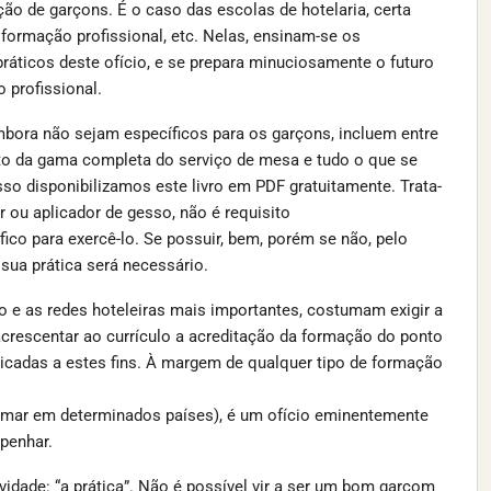
ão de garçons. É o caso das escolas de hotelaria, certa
 formação profissional, etc. Nelas, ensinam-se os
práticos deste ofício, e se prepara minuciosamente o futuro
 profissional.
mbora não sejam específicos para os garçons, incluem entre
to da gama completa do serviço de mesa e tudo o que se
so disponibilizamos este livro em PDF gratuitamente. Trata-
r ou aplicador de gesso, não é requisito
fico para exercê-lo. Se possuir, bem, porém se não, pelo
ua prática será necessário.
xo e as redes hoteleiras mais importantes, costumam exigir a
 acrescentar ao currículo a acreditação da formação do ponto
edicadas a estes fins. À margem de qualquer tipo de formação
mar em determinados países), é um ofício eminentemente
penhar.
vidade: “a prática”. Não é possível vir a ser um bom garçom