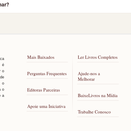
nar?
l para todos.
Se o problema continuar, use o botão “Reportar Erro” no to
Porém, caso você tenha qualquer dificuldade para acessar al
Mais Baixados
Ler Livros Completos
sca
, é
r o
Perguntas Frequentes
Ajude-nos a
 de
Melhorar
 o
Editoras Parceiras
a o
BaixeLivros na Mídia
e a
Apoie uma Iniciativa
Trabalhe Conosco