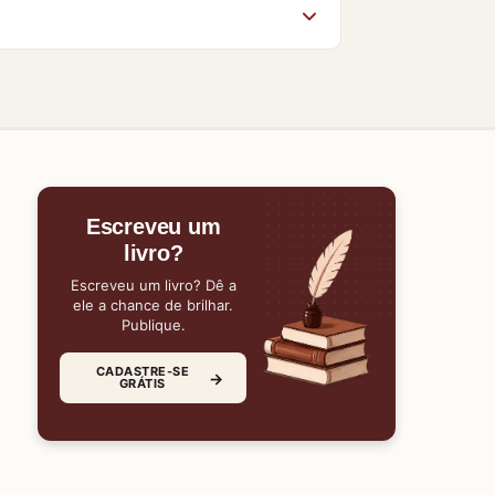
po da página. O acesso aos livros no
gum material, nossa equipe estará
Escreveu um
livro?
Escreveu um livro? Dê a
ele a chance de brilhar.
Publique.
CADASTRE-SE
→
GRÁTIS