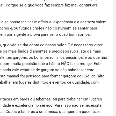
reta”. Porque se o que você faz sempre faz mal, continuará
 se possa ter, neste ofício a experiência e a destreza valem
dores e/ou futuros chefes não costumam se sentar para
erem por a gente à prova para ver o quão bom somos.
 que vão se dar conta de nosso valor. E é necessário dizer
 os mais lindos diamantes e preciosos rubis, até os mais
celentes garçons, os bons, os ruins, os péssimos, e os que não
er com muita precisão que o hábito NÃO faz o monge. Este
 nada vale vestir-se de garçom se não sabe fazer este
ste manual foi pensado para formar garçom de luxo, de “alto
abalhar em lugares distintos e eventos de qualidade, com
ir taças em bares ou tabernas, ou para trabalhar em lugares
idade e excelência no serviço. Para isso não se necessita
tos, Copos e talheres a uma mesa, qualquer um pode fazer.