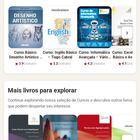
›
Curso Básico:
Curso: Inglês Básico
Curso: Informática
Curso: Excel Tot
Desenho Artístico –
– Tiago Cabral
Avançada – Vários
Básico e Avanç
Ivan Querino
Autores
★
★
★
★
3.9
Gratuito
3.2
Gratuito
4.2
Gratuito
4.1
Gratuito
Mais livros para explorar
Continue explorando nossa seleção de Cursos e descubra outros livros
que podem despertar seu interesse.