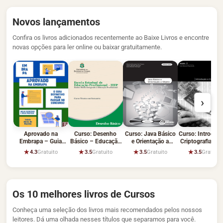
Novos lançamentos
Confira os livros adicionados recentemente ao Baixe Livros e encontre
novas opções para ler online ou baixar gratuitamente.
›
Aprovado na
Curso: Desenho
Curso: Java Básico
Curso: Introduçã
Embrapa – Guia
Básico – Educação
e Orientação a
Criptografia – L
Completo
Profissional
Objeto – Clayton
Manoel Figueir
★
★
★
★
4.3
Gratuito
3.5
Gratuito
3.5
Gratuito
3.5
Gratuito
Escouper
Os 10 melhores livros de Cursos
Conheça uma seleção dos livros mais recomendados pelos nossos
leitores. Dá uma olhada nesses títulos que separamos para você.