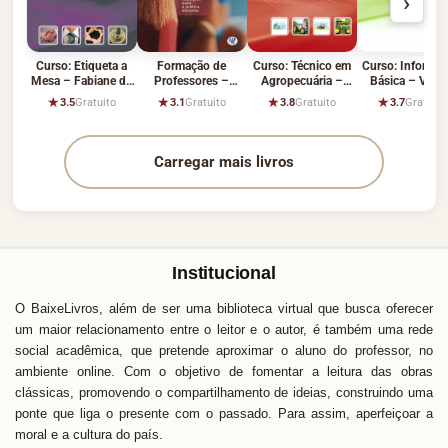
›
Curso: Etiqueta a
Formação de
Curso: Técnico em
Curso: Informát
Mesa – Fabiane de
Professores –
Agropecuária –
Básica – Vário
Matos Araújo
Vários Autores
Leandro Yamashita
Autores
★
★
★
★
3.5
Gratuito
3.1
Gratuito
3.8
Gratuito
3.7
Gratuito
Carregar mais livros
Institucional
O BaixeLivros, além de ser uma biblioteca virtual que busca oferecer
um maior relacionamento entre o leitor e o autor, é também uma rede
social acadêmica, que pretende aproximar o aluno do professor, no
ambiente online. Com o objetivo de fomentar a leitura das obras
clássicas, promovendo o compartilhamento de ideias, construindo uma
ponte que liga o presente com o passado. Para assim, aperfeiçoar a
moral e a cultura do país.