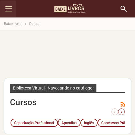
BaixeLivros
Cursos
Biblioteca Virtual - Navegando no catálogo:
Cursos
‹
›
Capacitação Profissional
Apostilas
Inglês
Concursos Públicos