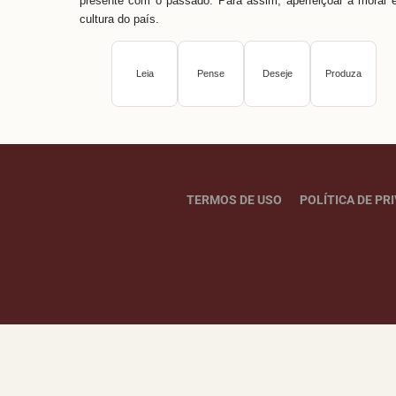
presente com o passado. Para assim, aperfeiçoar a moral 
cultura do país.
Leia
Pense
Deseje
Produza
TERMOS DE USO
POLÍTICA DE PR