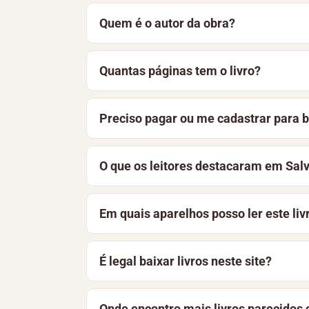
Para baixar Salve Seu Casamento, de Jul
Quem é o autor da obra?
Você também pode optar por ler o materi
Salve Seu Casamento é de autoria de Jul
Quantas páginas tem o livro?
Salve Seu Casamento tem 75 páginas, foi
Preciso pagar ou me cadastrar para b
página, você encontra a sinopse e as pr
Não. O livro está disponível gratuitame
O que os leitores destacaram em Sa
aprimoramos constantemente a bibliotec
Salve Seu Casamento está recebendo as p
Em quais aparelhos posso ler este liv
ajudar outros leitores.
O arquivo pode ser lido em celulares And
É legal baixar livros neste site?
dispositivo e funciona offline.
Sim. O acervo reúne obras de domínio púb
Onde encontro mais livros parecido