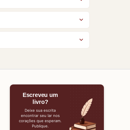
ém” nesta página.
ores conhecem o Baixe Livros e ajudam
po da página. O acesso aos livros no
gum material, nossa equipe estará
Escreveu um
livro?
Deixe sua escrita
encontrar seu lar nos
corações que esperam.
Publique.