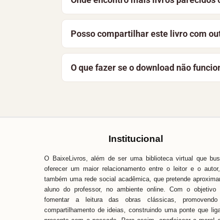
instituições. A licença desta obra aparec
Salve Seu Casamento faz parte do acer
Posso compartilhar este livro com ou
A melhor forma de apoiar o projeto é co
O que fazer se o download não funcio
a manter a biblioteca gratuita e acessíve
Recarregue a página e tente novamente. 
Baixe Livros é simples, fácil e direto. 
pronta para ajudar.
Institucional
O BaixeLivros, além de ser uma biblioteca virtual que bu
oferecer um maior relacionamento entre o leitor e o autor
também uma rede social acadêmica, que pretende aproxima
aluno do professor, no ambiente online. Com o objetivo
fomentar a leitura das obras clássicas, promovendo
compartilhamento de ideias, construindo uma ponte que lig