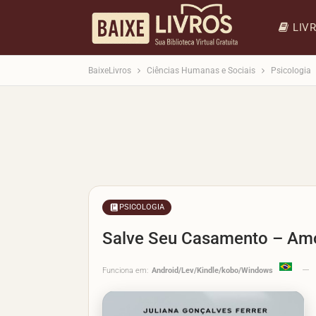
LIV
BaixeLivros
Ciências Humanas e Sociais
Psicologia
PSICOLOGIA
Salve Seu Casamento – Amo
Funciona em:
Android/Lev/Kindle/kobo/Windows