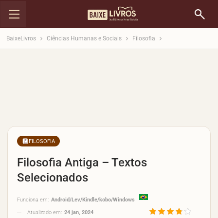
BaixeLivros
Ciências Humanas e Sociais
Filosofia
FILOSOFIA
Filosofia Antiga – Textos
Selecionados
Funciona em:
Android/Lev/Kindle/kobo/Windows
Atualizado em:
24 jan, 2024