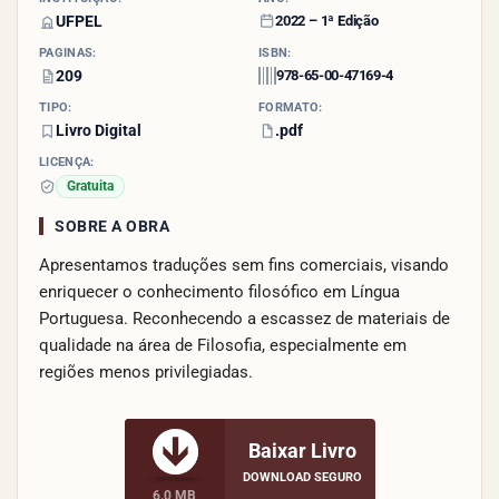
UFPEL
2022 – 1ª Edição
PÁGINAS:
ISBN:
209
978-65-00-47169-4
TIPO:
FORMATO:
Livro Digital
.pdf
LICENÇA:
Gratuita
SOBRE A OBRA
Apresentamos traduções sem fins comerciais, visando
enriquecer o conhecimento filosófico em Língua
Portuguesa. Reconhecendo a escassez de materiais de
qualidade na área de Filosofia, especialmente em
regiões menos privilegiadas.
Baixar Livro
DOWNLOAD SEGURO
6.0 MB