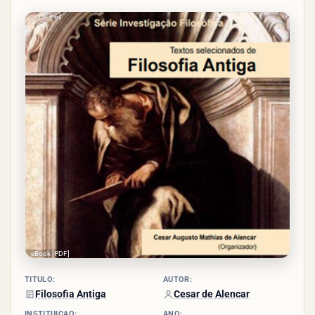
3.8/5
- (9
votos)
eBook [PDF]
TÍTULO:
AUTOR:
Filosofia Antiga
Cesar de Alencar
INSTITUIÇÃO:
ANO: