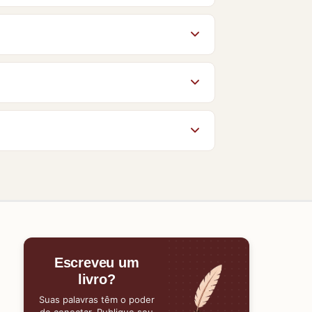
s autorizados pelos autores e
Orlando Fedeli
. Veja ainda as
ores conhecem o Baixe Livros e ajudam
po da página. O acesso aos livros no
gum material, nossa equipe estará
Escreveu um
livro?
Suas palavras têm o poder