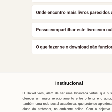
Sim. O acervo reúne obras de domínio púb
Onde encontro mais livros parecidos
instituições. A licença desta obra aparec
Música e Beleza faz parte do acervo
Art
Posso compartilhar este livro com ou
sugestões da seção “Leia também” nest
A melhor forma de apoiar o projeto é co
O que fazer se o download não funcio
a manter a biblioteca gratuita e acessíve
Recarregue a página e tente novamente. 
Baixe Livros é simples, fácil e direto. 
pronta para ajudar.
Institucional
O BaixeLivros, além de ser uma biblioteca virtual que bu
oferecer um maior relacionamento entre o leitor e o autor
também uma rede social acadêmica, que pretende aproxima
aluno do professor, no ambiente online. Com o objetivo