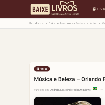
LIV
BaixeLivros
Ciências Humanas e Sociais
Artes
Mú
ARTES
Música e Beleza – Orlando F
Funciona em:
Android/Lev/Kindle/kobo/Windows