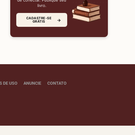
de conectar. Publique seu
livro.
CADASTRE-SE
→
GRÁTIS
S DE USO
ANUNCIE
CONTATO