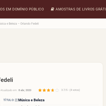
ROS EM DOMÍNIO PÚBLICO
AMOSTRAS DE LIVROS GRÁT
sica e Beleza – Orlando Fedeli
edeli
3.7/5 - (4 votos)
Atualizado em:
8 abr, 2020
Música e Beleza
TÍTULO: