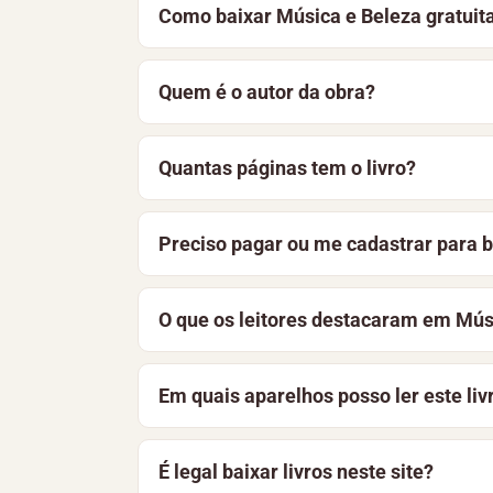
Como baixar Música e Beleza gratui
Para baixar Música e Beleza, de Orlando
Quem é o autor da obra?
também pode optar por ler o material on
Música e Beleza é de autoria de Orlando
Quantas páginas tem o livro?
Música e Beleza tem 16 páginas, foi pub
Preciso pagar ou me cadastrar para b
página, você encontra a sinopse e as pr
Não. O livro está disponível gratuitame
O que os leitores destacaram em Mús
aprimoramos constantemente a bibliotec
Música e Beleza está recebendo as prime
Em quais aparelhos posso ler este liv
ajudar outros leitores.
O arquivo pode ser lido em celulares And
É legal baixar livros neste site?
dispositivo e funciona offline.