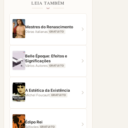
LEIA TAMBÉM
Mestres do Renascimento
Obras italianas
GRATUITO
Belle Époque: Efeitos e
Significações
Vários Autores
GRATUITO
A Estética da Existência
Michel Foucault
GRATUITO
Édipo Rei
Sófocles
GRATUITO