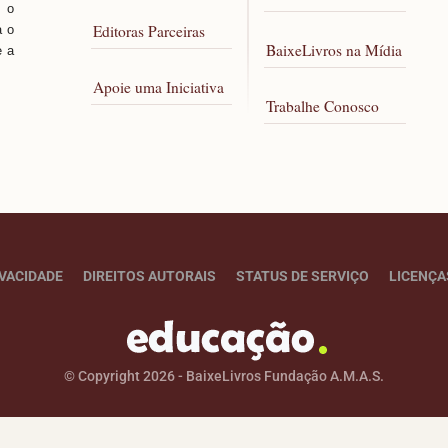
 o
Editoras Parceiras
a o
BaixeLivros na Mídia
e a
Apoie uma Iniciativa
Trabalhe Conosco
IVACIDADE
DIREITOS AUTORAIS
STATUS DE SERVIÇO
LICENÇA
© Copyright 2026 - BaixeLivros Fundação A.M.A.S.