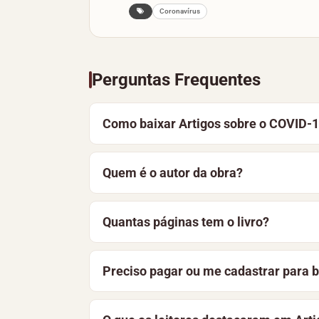
Coronavírus
Perguntas Frequentes
Como baixar Artigos sobre o COVID-1
Para baixar Artigos sobre o COVID-19, d
Quem é o autor da obra?
Você também pode optar por ler o materi
Artigos sobre o COVID-19 é de autoria d
Quantas páginas tem o livro?
Medicina
.
Artigos sobre o COVID-19 tem 14 páginas
Preciso pagar ou me cadastrar para b
gratuito. Nesta página, você encontra a 
Não. O livro está disponível gratuitame