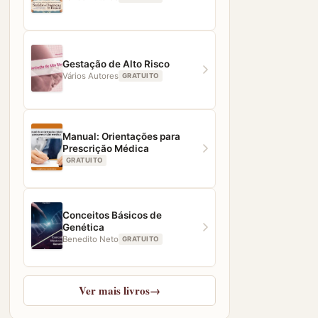
Gestação de Alto Risco
Vários Autores
GRATUITO
Manual: Orientações para
Prescrição Médica
GRATUITO
Conceitos Básicos de
Genética
Benedito Neto
GRATUITO
Ver mais livros
→