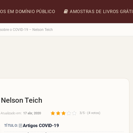
ROS EM DOMÍNIO PÚBLICO
AMOSTRAS DE LIVROS GRÁT
 sobre o COVID-19 – Nelson Teich
 Nelson Teich
3/5 - (4 votos)
Atualizado em:
17 abr, 2020
Artigos COVID-19
TÍTULO: