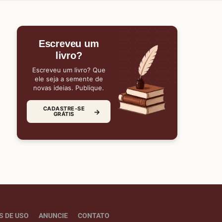
Escreveu um
livro?
Escreveu um livro? Que
ele seja a semente de
novas ideias. Publique.
CADASTRE-SE
→
GRÁTIS
S DE USO
ANUNCIE
CONTATO