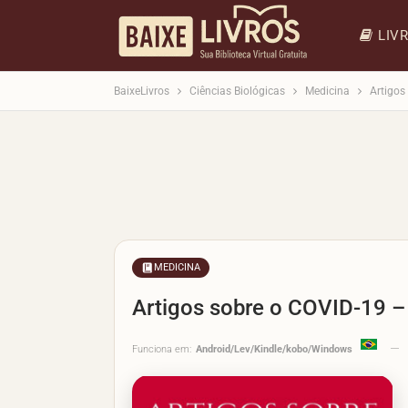
LIV
BaixeLivros
Ciências Biológicas
Medicina
Artigos
MEDICINA
Artigos sobre o COVID-19 –
Funciona em:
Android/Lev/Kindle/kobo/Windows