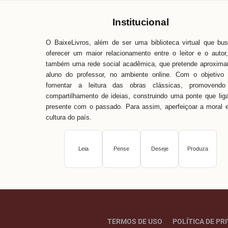
pronta para ajudar.
Institucional
O BaixeLivros, além de ser uma biblioteca virtual que bu
oferecer um maior relacionamento entre o leitor e o autor
também uma rede social acadêmica, que pretende aproxima
aluno do professor, no ambiente online. Com o objetivo
fomentar a leitura das obras clássicas, promovendo
compartilhamento de ideias, construindo uma ponte que lig
presente com o passado. Para assim, aperfeiçoar a moral 
cultura do país.
Leia
Pense
Deseje
Produza
TERMOS DE USO
POLÍTICA DE PR