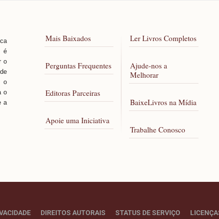
Mais Baixados
Ler Livros Completos
sca
, é
r o
Perguntas Frequentes
Ajude-nos a
 de
Melhorar
 o
Editoras Parceiras
a o
BaixeLivros na Mídia
e a
Apoie uma Iniciativa
Trabalhe Conosco
IVACIDADE
DIREITOS AUTORAIS
STATUS DE SERVIÇO
LICENÇA