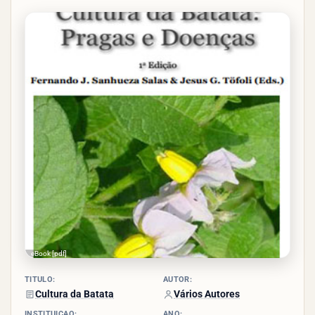
4.6/5
- (7
votos)
eBook [pdf]
TÍTULO:
AUTOR:
Cultura da Batata
Vários Autores
INSTITUIÇÃO:
ANO: