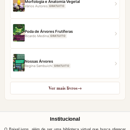
Morfologia e Anatomia Vegetal
Vários Autores
GRATUITO
Poda de Árvores Frutíferas
Ricardo Medina
GRATUITO
Nossas Árvores
Regina Sambuichi
GRATUITO
Ver mais livros
→
Institucional
O BaixeLivros, além de ser uma biblioteca virtual que busca oferecer