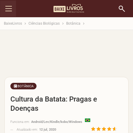
BaixeLivros
Ciências Biológicas
Botânica
BOTÂNICA
Cultura da Batata: Pragas e
Doenças
Funciona em:
Android/Lev/Kindle/kobo/Windows
Atualizado em:
12 jul, 2020