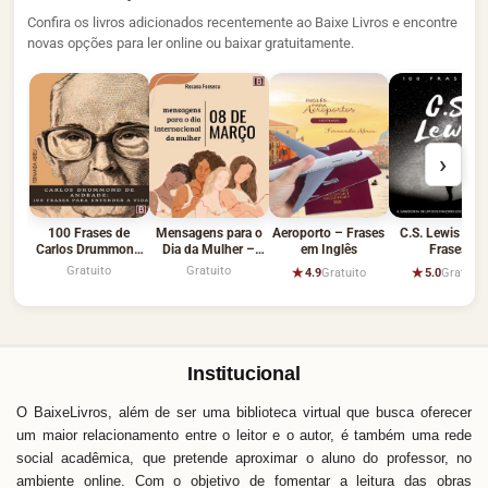
Confira os livros adicionados recentemente ao Baixe Livros e encontre
novas opções para ler online ou baixar gratuitamente.
›
100 Frases de
Mensagens para o
Aeroporto – Frases
C.S. Lewis – 1
Carlos Drummond
Dia da Mulher –
em Inglês
Frases
de Andrade –
Rosana Fonseca
Gratuito
Gratuito
★
★
4.9
Gratuito
5.0
Gratuito
Fernanda Abreu
Institucional
O BaixeLivros, além de ser uma biblioteca virtual que busca oferecer
um maior relacionamento entre o leitor e o autor, é também uma rede
social acadêmica, que pretende aproximar o aluno do professor, no
ambiente online. Com o objetivo de fomentar a leitura das obras