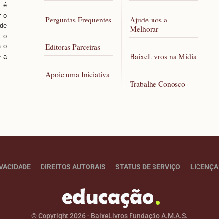
, é
r o
Perguntas Frequentes
Ajude-nos a
 de
Melhorar
 o
Editoras Parceiras
a o
BaixeLivros na Mídia
e a
Apoie uma Iniciativa
Trabalhe Conosco
IVACIDADE
DIREITOS AUTORAIS
STATUS DE SERVIÇO
LICENÇA
© Copyright 2026 - BaixeLivros Fundação A.M.A.S.