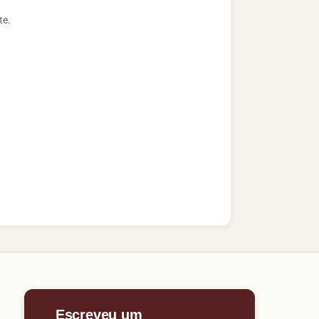
te.
Escreveu um