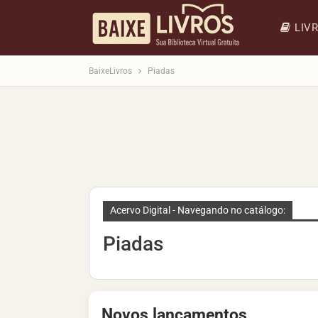
LIV
BaixeLivros
Piadas
Acervo Digital - Navegando no catálogo:
Piadas
Novos lançamentos